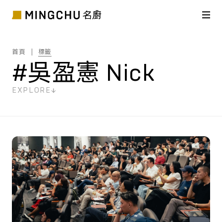
首頁
標籤
#吳盈憲 Nick
EXPLORE
共
4
筆搜尋結果