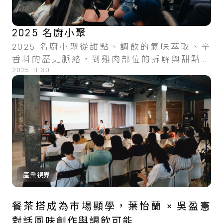
2025 名廚小聚
2025 名廚小聚從甜點、調飲的氣味萃取、辛
香料的歷史脈絡，到雞肉部位的拆解與甜點鹹
2025-11-30
甜邊界的模糊。透過職人們對分子結構、植物
科別與食材系統的鑽研，揭示餐飲從業者如何
將抽象感官具象化，並轉化為觸動人心的餐飲
體驗。
產業視界
餐茶搭成為市場顯學，葉怡蘭 × 吳盈憲
對話風味創作與調飲可能