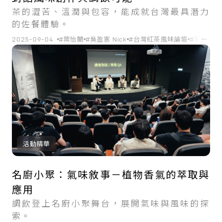
茶的澀苦、溫潤與包容，能成就台灣最具潛力
的佐餐體驗。
...
2025-09-04
#葉怡蘭
#吳盈憲 Nick
#台灣紅茶風味論壇
#茶
#餐茶
活動精華
名廚小聚：氣味敘事－植物香氣的萃取與
應用
調飲登上名廚小聚舞台，展開氣味與風味的探
索。