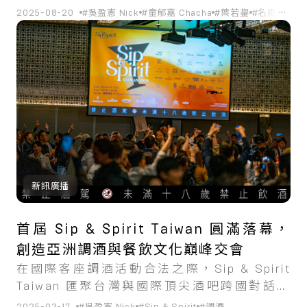
...
2025-08-20
#吳盈憲 Nick
#童郁嘉 Chacha
#葉若鋆
#名廚小聚
新訊廣播
首屆 Sip & Spirit Taiwan 圓滿落幕，
創造亞洲調酒與餐飲文化巔峰交會
在國際客座調酒活動合法之際，Sip & Spirit
Taiwan 匯聚台灣與國際頂尖酒吧跨國對話，
並邀請星級主廚打造亞洲融合料理餐宴，近