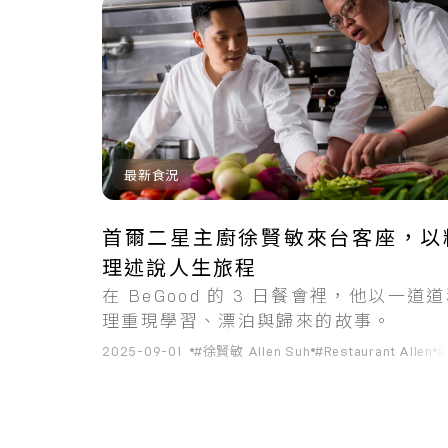
共
1
筆搜尋結果
最新食況
首爾二星主廚徐賢敏來台客座，以
理述說人生旅程
在 BeGood 的 3 日餐會裡，他以一道
理重現學習、漂泊與歸來的故事。
2025-09-01
#徐賢敏 Allen Suh
#Restaurant Allen
#