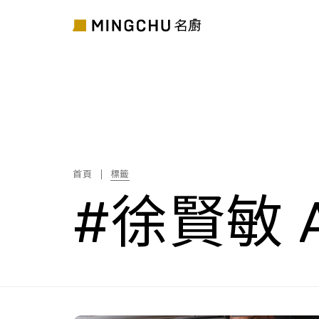
首頁
標籤
#徐賢敏 Al