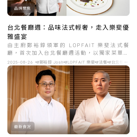
品牌聚焦
台北餐廳週：品味法式輕奢，走入樂斐優
雅盛宴
由主廚鄭裕錞領軍的 LOPFAIT 樂斐法式餐
廳，首次加入台北餐廳週活動，以獨家菜單展
現優雅不費力的法式情調。
...
2025-08-26
#鄭裕錞 Josh
#LOPFAIT 樂斐
#法餐
#台北餐廳週
最新食況