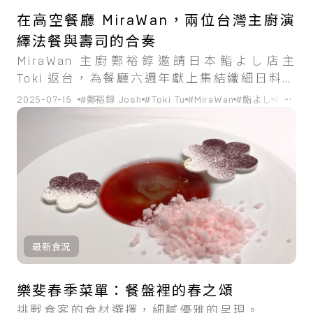
在高空餐廳 MiraWan，兩位台灣主廚演
繹法餐與壽司的合奏
MiraWan 主廚鄭裕錞邀請日本鮨よし店主
Toki 返台，為餐廳六週年獻上集結纖細日料和
優雅法餐的期間限定套餐。
...
2025-07-15
#鄭裕錞 Josh
#Toki Tu
#MiraWan
#鮨よし
#餐會
最新食況
樂斐春季菜單：餐盤裡的春之頌
挑戰食客的食材選擇，細膩優雅的呈現。