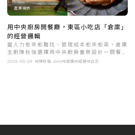
產業視界
用中央廚房開餐廳，東區小吃店「倉廩」
的經營邏輯
當人力愈來愈難找、管理成本愈來愈高，倉廩
主廚陳秋強選擇用中央廚房重新設計一間餐廳
的經營方式。
2026-05-29
#陳秋強 John
#倉廩
#經營
#台北