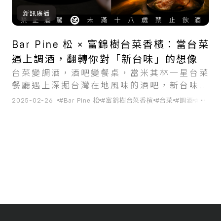
新訊廣播
Bar Pine 松 × 富錦樹台菜香檳：當台菜
遇上調酒，翻轉你對「新台味」的想像
台菜變調酒，酒吧變餐桌，當米其林一星台菜
餐廳遇上深掘台灣在地風味的酒吧，新台味的
邊界被重新定義！
...
2025-02-26
#Bar Pine 松
#富錦樹台菜香檳
#台菜
#調酒
#米其林