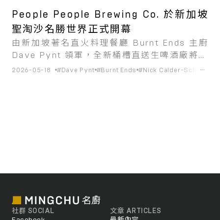
People People Brewing Co. 於新加坡
聖淘沙名勝世界正式開幕
由新加坡著名直火料理餐廳 Burnt Ends 主廚
Dave Pynt 領軍，全新桶槽直送生啤酒廠將新
鮮啤酒、柴火料理與社群體驗匯聚一堂。
...
2026-05-18
#Dave Pynt
#Burnt Ends
#Nick Calder-Scholes
#P
社群 SOCIAL
文章 ARTICLES