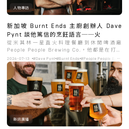
人物專訪
新加坡 Burnt Ends 主廚創辦人 Dave
Pynt 談他篤信的烹飪語言──火
從米其林一星直火料理餐廳到休閒啤酒廠
People People Brewing Co.，他都是在打造
一個自己也會在這裡花上時間的場地。
...
2026-07-13
#Dave Pynt
#Burnt Ends
#People People Brewing 
新訊廣播