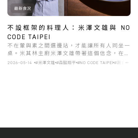
最新食況
不設框架的料理人：米澤文雄與 NO
CODE TAIPEI
不在葷與素之間選邊站，才能讓所有人同坐一
桌。米其林主廚米澤文雄帶著這個信念，在台
北開了他的第一家海外餐廳。
...
2026-05-14
#米澤文雄
#森脇翔平
#NO CODE TAIPEI
#蔬食
#台