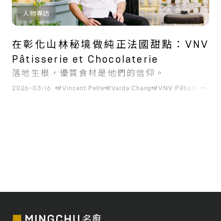
人物專訪
在彰化山林秘境做純正法國甜點：VNV
Pâtisserie et Chocolaterie
落地生根，優質食材是他們的信仰。
...
2026-03-16
#Vincent Pelte
#Valda Chang
#VNV Pâtisserie et 