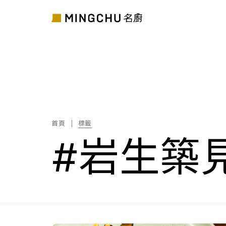
首頁
標籤
#岩生築見