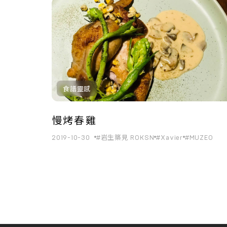
共
1
筆搜尋結果
食譜靈感
慢烤春雞
2019-10-30
#岩生築見 ROKSN
#Xavier
#MUZEO