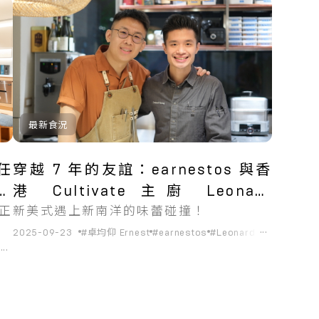
最新食況
出任
穿越 7 年的友誼：earnestos 與香
位廚
港 Cultivate 主廚 Leonard
 正
新美式遇上新南洋的味蕾碰撞！
Cheung 四手聯彈
...
2025-09-23
#卓均仰 Ernest
#earnestos
#Leonard Cheung
#Cul
...
easure