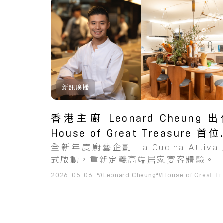
共
2
筆搜尋結果
新訊廣播
香港主廚 Leonard Cheung 
House of Great Treasure 首
全新年度廚藝企劃 La Cucina Attiva
藝總監
式啟動，重新定義高端居家宴客體驗。
2026-05-06
#Leonard Cheung
#House of Great Tr