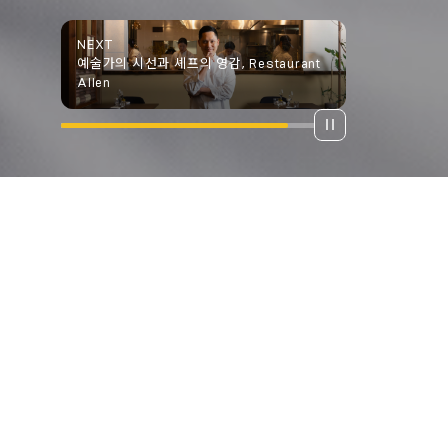
NEXT
친근함과 치열함 사이, 정호영 셰프의 ‘카덴’
EXPLORE ALL