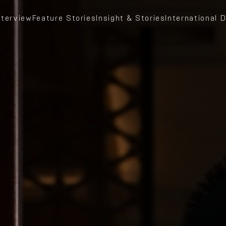
nterview
Feature Stories
Insight & Stories
International D