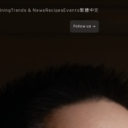
ining
Trends & News
Recipes
Events
繁體中文
Follow us