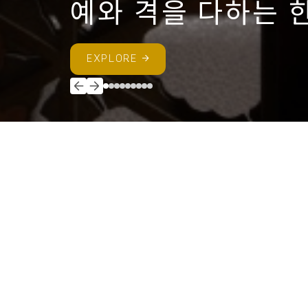
Allen
EXPLORE
최신기사
FRESH NEWS