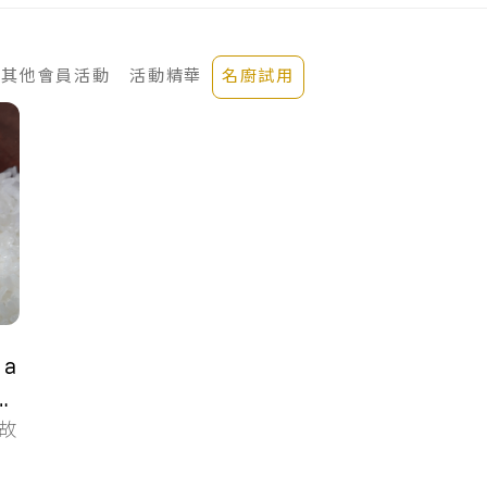
其他會員活動
活動精華
名廚試用
a
、秈
的故