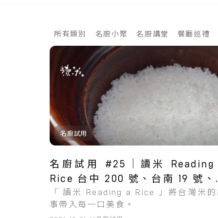
所有類別
名廚小聚
名廚講堂
餐廳巡禮
共
1
筆搜尋結果
名廚試用
名廚試用 #25｜讀米 Reading 
Rice 台中 200 號、台南 19 號
「 讀米 Reading a Rice 」將台灣米
197 號米
事帶入每一口美食。