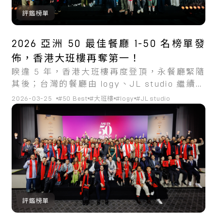
評鑑榜單
2026 亞洲 50 最佳餐廳 1-50 名榜單發
佈，香港大班樓再奪第一！
睽違 5 年，香港大班樓再度登頂，永餐廳緊隨
其後；台灣的餐廳由 logy、JL studio 繼續穩
坐前 50 名。
2026-03-25
#50 Best
#大班樓
#logy
#JL studio
評鑑榜單