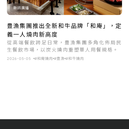
新訊廣播
豊漁集團推出全新和牛品牌「和庵」，定
義一人燒肉新高度
從高端餐飲跨足日常，豊漁集團多角化佈局民
生餐飲市場，以炭火燒肉重塑單人用餐規格。
2026-05-05
#和庵燒肉
#豊漁
#和牛燒肉