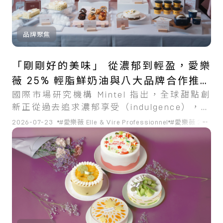
品牌聚焦
「剛剛好的美味」 從濃郁到輕盈，愛樂
薇 25% 輕脂鮮奶油與八大品牌合作推出
國際市場研究機構 Mintel 指出，全球甜點創
全新口感甜點
新正從過去追求濃郁享受（indulgence），轉
向兼顧美味與健康（better-for-you）的產品
...
2026-07-23
#愛樂薇 Elle & Vire Professionnel
#愛樂薇 25% 
設計。