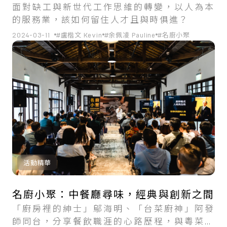
面對缺工與新世代工作思維的轉變，以人為本
的服務業，該如何留住人才且與時俱進？
2024-03-11
#盧楷文 Kevin
#余佩凌 Pauline
#名廚小聚
活動精華
名廚小聚：中餐廳尋味，經典與創新之間
「廚房裡的紳士」鄔海明、「台菜廚神」阿發
師同台，分享餐飲職涯的心路歷程，與粵菜和