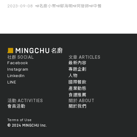
台菜如何在經典中萌發創新之舉。
2023-09-08
#名廚小聚
#鄔海明
#阿發師
#中餐
社群 SOCIAL
文章 ARTICLES
Facebook
最新內容
Instagram
專題企劃
LinkedIn
人物
LINE
國際餐飲
產業動態
食譜推薦
活動 ACTIVITIES
關於 ABOUT
會員活動
關於我們
Terms of Use
© 2024 MINGCHU Inc.