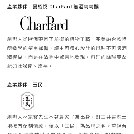
產業夥伴｜夏栢悅 CharPard 無酒精精釀
創辦人從歐洲帶回了前衛的植物工藝，完美融合歐陸
釀造學的雙重邏輯，讓主廚精心設計的風味不再隨酒
精模糊，而是在清醒中驚喜地發現，料理的餘韻竟然
能如此深邃、悠長。
產業夥伴｜玉民
創辦人林家寶先生本著農家子弟出身，對玉井這塊土
地擁有深刻情感，便以「玉民」為品牌之名。重視台