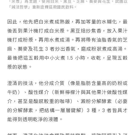
「米漿」為主題，使用白米、黑豆、芝麻、蕎麥與花生，試圖以
「減法哲學」重新詮釋這款國民飲料。
因此，他先把白米煮成熟飯，再加等量的水糊化，最
後丟到果汁機打成白米漿。黑豆焙炒焦香，放入果汁
機打成粉漿，再用水煮成湯。再將帶有油脂香氣的芝
麻、蕎麥及花生 3 者炒出香氣，磨成粉狀煮成高湯。
最後把這五穀用中小火煮 1.5 小時，收乾，呈現五穀
漿的狀態。
澄清的技法，他分成介質（像是脂肪含量高的奶粉或
牛奶）、酸性媒介（新鮮檸檬汁與其他果汁做酸性媒
介，甚至是酸感較重的咖啡）、澱粉分解酵素（必要
的分解酵素，把結構一層層鍵解）3 種，3 者皆具才
能得到透明乾淨的液體。