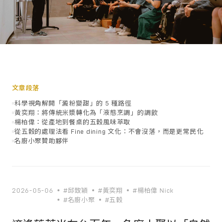
文章段落
科學視角解開「澱粉變甜」的 5 種路徑
黃奕翔：將傳統米漿轉化為「液態烹調」的調飲
楊柏偉：從產地到餐桌的五穀風味萃取
從五穀的處理法看 Fine dining 文化：不會沒落，而是更常民化
名廚小聚贊助夥伴
2026-05-06
#邱致穎
#黃奕翔
#楊柏偉 Nick
#名廚小聚
#五穀