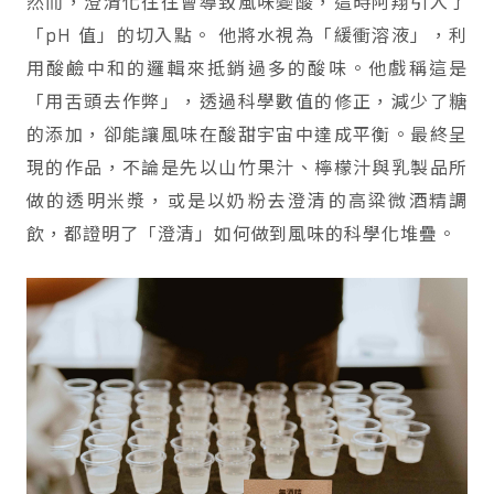
然而，澄清化往往會導致風味變酸，這時阿翔引入了
「pH 值」的切入點。 他將水視為「緩衝溶液」，利
用酸鹼中和的邏輯來抵銷過多的酸味。他戲稱這是
「用舌頭去作弊」，透過科學數值的修正，減少了糖
的添加，卻能讓風味在酸甜宇宙中達成平衡。最終呈
現的作品，不論是先以山竹果汁、檸檬汁與乳製品所
做的透明米漿，或是以奶粉去澄清的高粱微酒精調
飲，都證明了「澄清」如何做到風味的科學化堆疊。