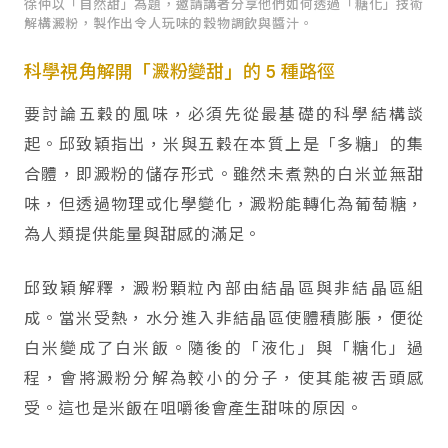
徐仲以「自然甜」為題，邀請講者分享他們如何透過「糖化」技術
解構澱粉，製作出令人玩味的穀物調飲與醬汁。
科學視角解開「澱粉變甜」的 5 種路徑
要討論五穀的風味，必須先從最基礎的科學結構談
起。邱致穎指出，米與五穀在本質上是「多糖」的集
合體，即澱粉的儲存形式。雖然未煮熟的白米並無甜
味，但透過物理或化學變化，澱粉能轉化為葡萄糖，
為人類提供能量與甜感的滿足。
邱致穎解釋，澱粉顆粒內部由結晶區與非結晶區組
成。當米受熱，水分進入非結晶區使體積膨脹，便從
白米變成了白米飯。隨後的「液化」與「糖化」過
程，會將澱粉分解為較小的分子，使其能被舌頭感
受。這也是米飯在咀嚼後會產生甜味的原因。