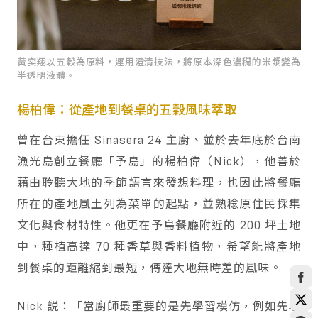
黃奕翔以五穀為原料，運用澄清技法，將原本深色濃稠的米漿變為
半透明液體。
楊柏偉：從產地到餐桌的五穀風味萃取
曾在台東擔任 Sinasera 24 主廚、並於去年底於台南
漁光島創立餐廳「予島」的楊柏偉（Nick），他善於
藉由聆聽大地的季節語言來發想料理，也因此將餐廳
所在的產地風土列為菜單的起點，並熟稔原住民採集
文化與食材特性。他更在予島餐廳附近的 200 坪土地
中，種植高達 70 種香草與香料植物，希望能將產地
到餐桌的距離縮到最短，傳達大地無時差的風味。
Nick 説：「當廚師最重要的是先學習模仿，例如先學