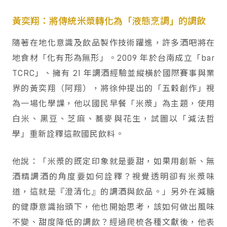
黃奕翔：將傳統米漿轉化為「液態烹調」的調飲
隨著在地化意識及飲品製作技術躍進，許多酒吧將在
地食材「化有形為無形」。2009 年於台南成立「bar
TCRC」、擁有 21 年調酒經驗並縱橫於國際賽事與業
界的黃奕翔（阿翔），將徐仲提出的「五穀創作」視
為一場化學課，他以國民早餐「米漿」為主題，使用
白米、黑豆、芝麻、蕎麥與花生，試圖以「減法哲
學」重新詮釋這款國民飲料。
他說：「米漿的既定印象就是要甜，如果用創新、無
酒精調酒的角度要如何詮釋？視覺透明卻有米漿味
道，這就是『澄清化』的調酒與飲品。」另外在減糖
的健康意識抬頭下，他也開始思考，該如何做出風味
不變、甜度降低的調飲？經過爬梳各種文獻後，他表