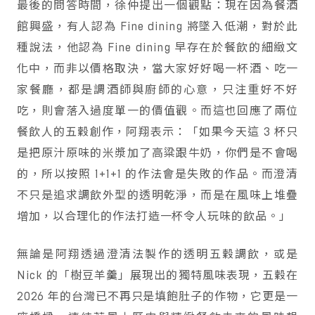
最後的問答時間，徐仲提出一個觀點：現在因為餐酒
館興盛，有人認為 Fine dining 將墜入低潮，對於此
種說法，他認為 Fine dining 早存在於餐飲的細緻文
化中，而非以價格取決，當大家好好喝一杯酒、吃一
家餐廳，都是調酒師與廚師的心意，只注重好不好
吃，則會落入過度單一的價值觀。而這也回應了兩位
餐飲人的五穀創作，阿翔表示：「如果今天這 3 杯只
是把原汁原味的米漿加了高粱跟牛奶，你們是不會喝
的，所以按照 1+1+1 的作法會是失敗的作品。而澄清
不只是追求調飲外型的透明乾淨，而是在風味上堆疊
增加，以合理化的作法打造一杯令人玩味的飲品。」
無論是阿翔透過澄清法製作的透明五穀調飲，或是
Nick 的「樹豆羊羹」展現出的獨特風味表現，五穀在
2026 年的台灣已不再只是填飽肚子的作物，它更是一