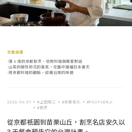
文章段落
僅 6 席的京都割烹，他用料理與賓客對話
山菜的個性和花的香氣，在盤中描繪日本春天
用京都料理的觀點，認識台灣的味道
2026-04-07
#上田陽三
#京都安久
#POUYUENJI
#割烹
從京都祇園到苗栗山丘，割烹名店安久以