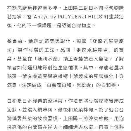
在割烹廚房裡習藝多年，上田陽三對日本四季旬物瞭
若指掌。當 Ankyu by POUYUENJI HILLS 計畫敲定
後，他的下一個課題，是認識台灣物產。
餐會前，他走訪苗栗與彰化，觀摩「穿龍老屋豆腐
坊」製作豆腐的工法，品嚐「番挖水耕農場」的苗
菜，甚至在「通利水產」換上青蛙裝走入魚塭，了解
業者如何運用地形創造生態循環。其中，穿龍老屋以
花蓮一號有機黃豆與高雄選十號製成的豆腐讓他十分
滿意，決定做成「白蘆筍白和・黑松露」的白和醬。
白和是日本經典的涼拌菜，作法是將豆腐瀝乾後壓成
泥狀，並混入調味料，最後和蔬菜拌勻。為了迎合台
灣偏愛熱菜的飲食習慣，上田陽三將冷菜熱做，用泡
過高湯的白蘆筍在炭火上細細烤去水氣，再覆上溫熱