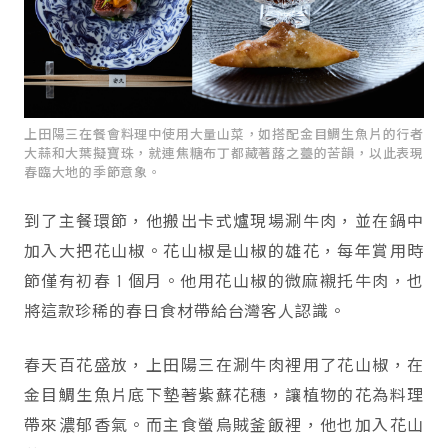
上田陽三在餐會料理中使用大量山菜，如搭配金目鯛生魚片的行者
大蒜和大葉擬寶珠，就連焦糖布丁都藏著蕗之薹的苦韻，以此表現
春臨大地的季節意象。
到了主餐環節，他搬出卡式爐現場涮牛肉，並在鍋中
加入大把花山椒。花山椒是山椒的雄花，每年賞用時
節僅有初春 1 個月。他用花山椒的微麻襯托牛肉，也
將這款珍稀的春日食材帶給台灣客人認識。
春天百花盛放，上田陽三在涮牛肉裡用了花山椒，在
金目鯛生魚片底下墊著紫蘇花穗，讓植物的花為料理
帶來濃郁香氣。而主食螢烏賊釜飯裡，他也加入花山