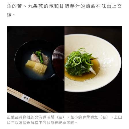
魚的苦、九条蔥的辣和甘醋醬汁的酸甜在味蕾上交
織。
正值品質巔峰的北海道毛蟹（左），細小的春季香魚（右），上田
陽三以這些魚鮮當下的狀態表現季節感。