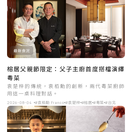
最新食況
榕居父親節限定：父子主廚首度搭檔演繹
粵菜
袁楚梓的傳統，袁栢勳的創新，兩代粵菜廚師
用這一桌料理對話。
2026-08-04
#袁栢勳 Franco
#袁楚梓
#榕居
#粵菜
#台北