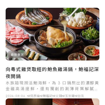
最新食況
向粵式雞煲取經的鮑魚雞湯鍋，鮑福記深
夜開鍋
水族箱現撈活鮑海鮮，為 3 口鍋熬出的濃醇黃
金雞高湯提鮮，還有獨創的涮薄荷葉解膩吃
法。
2026-08-06
#何彥綸
#鮑福記
#火鍋
#玉米雞
#台北