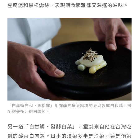
豆腐泥和黑松露絲，表現蔬食素雅卻又深邃的滋味。
「白蘆筍白和・黑松露」用穿龍老屋豆腐坊的豆腐製成白和醬，搭
配甜美多汁的白蘆筍。
另一道「白甘鯛・發酵白菜」，靈感來自他在台灣吃
到的酸菜白肉鍋。日本的漬菜多半是冷菜，這是他第