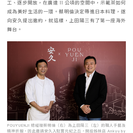
工、逐步開放，在廣達 11 公頃的空間中，示範茶如何
成為美好生活的一環。蔡明倫決定帶進日本料理，遂
向安久提出邀約，就這樣，上田陽三有了第一座海外
舞台。
POUYUENJI 總經理蔡明倫（右）為上田陽三（左）的職人手藝及
精神折服，因此邀請安久入駐寶元紀之丘，開設姊妹店 Ankyu by