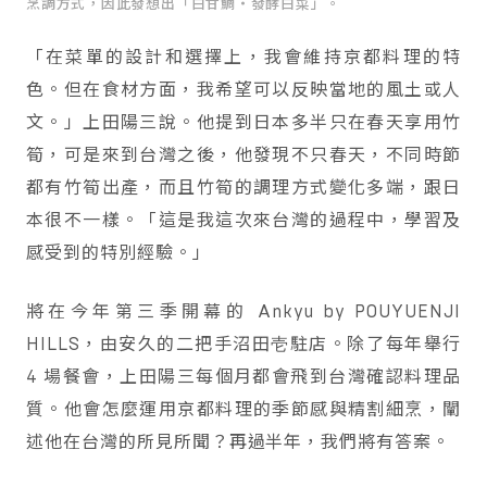
烹調方式，因此發想出「白甘鯛・發酵白菜」。
「在菜單的設計和選擇上，我會維持京都料理的特
色。但在食材方面，我希望可以反映當地的風土或人
文。」上田陽三說。他提到日本多半只在春天享用竹
筍，可是來到台灣之後，他發現不只春天，不同時節
都有竹筍出產，而且竹筍的調理方式變化多端，跟日
本很不一樣。「這是我這次來台灣的過程中，學習及
感受到的特別經驗。」
將在今年第三季開幕的 Ankyu by POUYUENJI
HILLS，由安久的二把手沼田壱駐店。除了每年舉行
4 場餐會，上田陽三每個月都會飛到台灣確認料理品
質。他會怎麼運用京都料理的季節感與精割細烹，闡
述他在台灣的所見所聞？再過半年，我們將有答案。