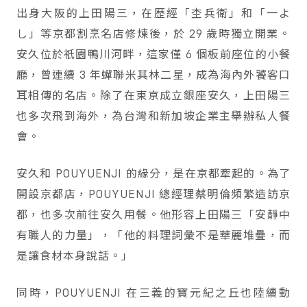
出身大阪的上田陽三，在歷經「杢兵衛」和「一よ
し」等京都割烹名店修煉後，於 29 歲時獨立開業。
安久位於祇園鴨川河畔，這家僅 6 個板前座位的小餐
廳，曾連續 3 年蟬聯米其林二星，成為海內外饕客口
耳相傳的名店。除了在東京成立銀座安久，上田陽三
也多次飛到海外，為台灣和新加坡企業主舉辦私人餐
會。
安久和 POUYUENJI 的緣分，是在京都牽起的。為了
開設京都店，POUYUENJI 總經理蔡明倫頻繁造訪京
都，也多次前往安久用餐。他形容上田陽三「安靜中
有職人的力量」，「他的料理詞彙不是華麗堆疊，而
是讓食材本身說話。」
同時，POUYUENJI 在三義的寶元紀之丘也陸續動