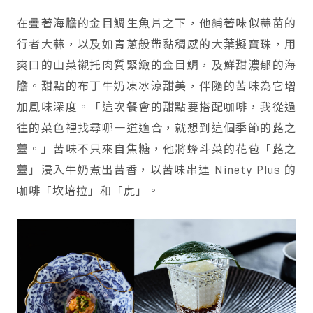
在疊著海膽的金目鯛生魚片之下，他鋪著味似蒜苗的
行者大蒜，以及如青蔥般帶黏稠感的大葉擬寶珠，用
爽口的山菜襯托肉質緊緻的金目鯛，及鮮甜濃郁的海
膽。甜點的布丁牛奶凍冰涼甜美，伴隨的苦味為它增
加風味深度。「這次餐會的甜點要搭配咖啡，我從過
往的菜色裡找尋哪一道適合，就想到這個季節的蕗之
薹。」苦味不只來自焦糖，他將蜂斗菜的花苞「蕗之
薹」浸入牛奶煮出苦香，以苦味串連 Ninety Plus 的
咖啡「坎培拉」和「虎」。