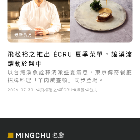
最新食況
飛松裕之推出 ÉCRU 夏季菜單，讓溪流
躍動於盤中
以台灣溪魚詮釋清澈盛夏氣息，東京傳奇餐廳
招牌料理「羊肉威靈頓」同步登場。
2026-07-30
#飛松裕之
#ÉCRU
#法餐
#台北