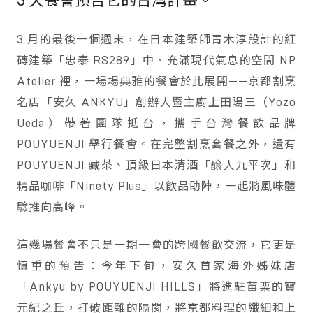
3 天餐會預告它的台灣計畫。
3 月的最後一個週末，在日本建築師青木淳設計的紅
磚建築「忠泰 RS289」中、充滿現代氣息的空間 NP
Atelier 裡，一場場典雅的餐會於此展開——京都割烹
名店「安久 ANKYU」創辦人暨主廚上田陽三（Yozo
Ueda）帶著團隊抵台，攜手台灣餐飲品牌
POUYUENJI 舉行餐會。在完整割烹套餐之外，還有
POUYUENJI 藏茶、頂級日本清酒「醸人九平次」和
精品咖啡「Ninety Plus」以飲品助陣，一起將風味體
驗推向高峰。
這幾場餐會不只是一期一會的跨國餐飲交流，它更是
慎重的預告：今年下旬，安久首家海外姊妹店
「Ankyu by POUYUENJI HILLS」將進駐苗栗的寶
元紀之丘，打破距離的隔閡，將京都料理的纖細和上