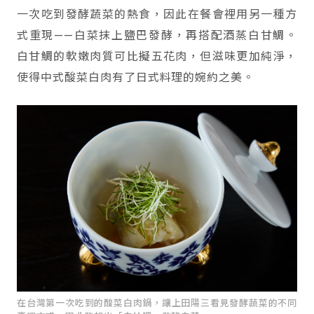
一次吃到發酵蔬菜的熱食，因此在餐會裡用另一種方
式重現——白菜抹上鹽巴發酵，再搭配酒蒸白甘鯛。
白甘鯛的軟嫩肉質可比擬五花肉，但滋味更加純淨，
使得中式酸菜白肉有了日式料理的婉約之美。
在台灣第一次吃到的酸菜白肉鍋，讓上田陽三看見發酵蔬菜的不同