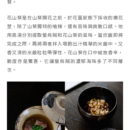
葵。
花山葵是在山葵開花之前，於花蕾狀態下採收的嫩花
莖，除了山葵獨特的嗆辣，還有苦味與爽脆口感。他
用高湯分別提取螢烏賊和花山葵的滋味，當炊飯即將
完成之際，再將兩者拌入吸飽出汁精華的米飯中。又
香又滑的米飯粒粒帶彈性，花山葵在口中綻放香辛，
脆度亦是驚喜，它讓螢烏賊的濃郁海味多了不同層
次。