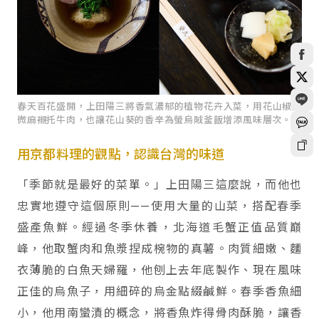
春天百花盛開，上田陽三將香氣濃郁的植物花卉入菜，用花山椒的
微麻襯托牛肉，也讓花山葵的香辛為螢烏賊釜飯增添風味層次。
用京都料理的觀點，認識台灣的味道
「季節就是最好的菜單。」上田陽三這麼說，而他也
忠實地遵守這個原則——使用大量的山菜，搭配春季
盛產魚鮮。經過冬季休養，北海道毛蟹正值品質巔
峰，他取蟹肉和魚漿捏成椀物的真薯。肉質細嫩、麵
衣薄脆的白魚天婦羅，他刨上去年底製作、現在風味
正佳的烏魚子，用細碎的烏金點綴鹹鮮。春季香魚細
小，他用南蠻漬的概念，將香魚炸得骨肉酥脆，讓香