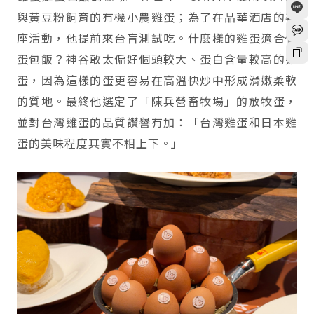
與黃豆粉飼育的有機小農雞蛋；為了在晶華酒店的客
座活動，他提前來台盲測試吃。什麼樣的雞蛋適合做
蛋包飯？神谷敢太偏好個頭較大、蛋白含量較高的雞
蛋，因為這樣的蛋更容易在高溫快炒中形成滑嫩柔軟
的質地。最終他選定了「陳兵營畜牧場」的放牧蛋，
並對台灣雞蛋的品質讚譽有加：「台灣雞蛋和日本雞
蛋的美味程度其實不相上下。」