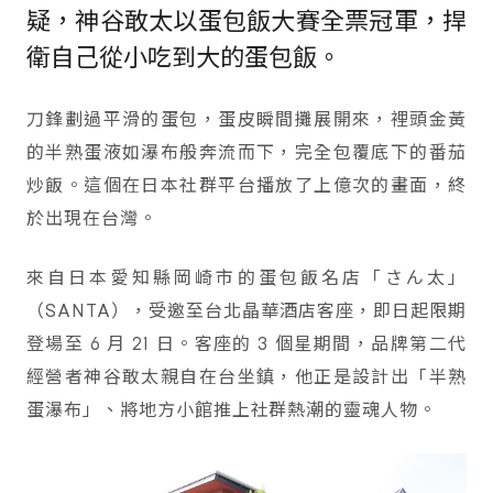
疑，神谷敢太以蛋包飯大賽全票冠軍，捍
衛自己從小吃到大的蛋包飯。
刀鋒劃過平滑的蛋包，蛋皮瞬間攤展開來，裡頭金黃
的半熟蛋液如瀑布般奔流而下，完全包覆底下的番茄
炒飯。這個在日本社群平台播放了上億次的畫面，終
於出現在台灣。
來自日本愛知縣岡崎市的蛋包飯名店「さん太」
（SANTA），受邀至台北晶華酒店客座，即日起限期
登場至 6 月 21 日。客座的 3 個星期間，品牌第二代
經營者神谷敢太親自在台坐鎮，他正是設計出「半熟
蛋瀑布」、將地方小館推上社群熱潮的靈魂人物。