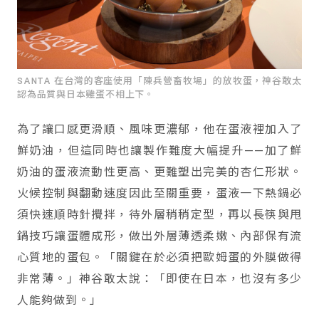
SANTA 在台灣的客座使用「陳兵營畜牧場」的放牧蛋，神谷敢太
認為品質與日本雞蛋不相上下。
為了讓口感更滑順、風味更濃郁，他在蛋液裡加入了
鮮奶油，但這同時也讓製作難度大幅提升——加了鮮
奶油的蛋液流動性更高、更難塑出完美的杏仁形狀。
火候控制與翻動速度因此至關重要，蛋液一下熱鍋必
須快速順時針攪拌，待外層稍稍定型，再以長筷與甩
鍋技巧讓蛋體成形，做出外層薄透柔嫩、內部保有流
心質地的蛋包。「關鍵在於必須把歐姆蛋的外膜做得
非常薄。」神谷敢太說：「即使在日本，也沒有多少
人能夠做到。」