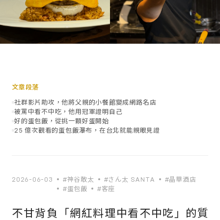
文章段落
社群影片助攻，他將父親的小餐館變成網路名店
被罵中看不中吃，他用冠軍證明自己
好的蛋包飯，從挑一顆好蛋開始
25 億次觀看的蛋包飯瀑布，在台北就能親眼見證
2026-06-03
#神谷敢太
#さん太 SANTA
#晶華酒店
#蛋包飯
#客座
不甘背負「網紅料理中看不中吃」的質