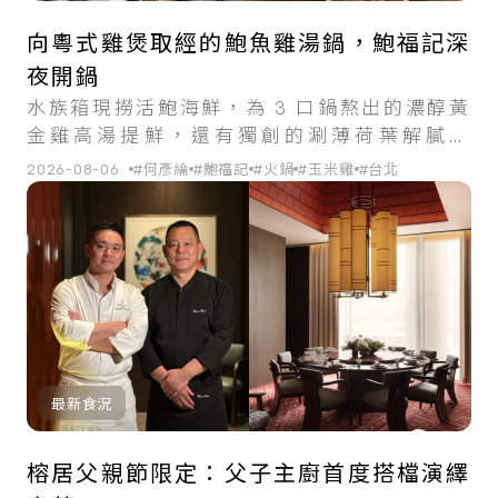
向粵式雞煲取經的鮑魚雞湯鍋，鮑福記深
夜開鍋
水族箱現撈活鮑海鮮，為 3 口鍋熬出的濃醇黃
金雞高湯提鮮，還有獨創的涮薄荷葉解膩吃
法。
2026-08-06
#何彥綸
#鮑福記
#火鍋
#玉米雞
#台北
最新食況
榕居父親節限定：父子主廚首度搭檔演繹