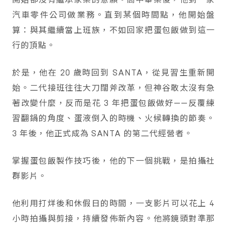
汽車零件公司做業務。直到某個時間點，他開始盤
算：與其繼續當上班族，不如回家把蛋包飯做到這一
行的頂點。
於是，他在 20 歲時回到 SANTA，從見習生重新開
始。二代接班往往大刀闊斧改革，但神谷敢太沒有急
著改變什麼，反而是花 3 年把蛋包飯做好——反覆練
習翻鍋的角度、蛋液倒入的時機、火候轉換的節奏。
3 年後，他正式成為 SANTA 的第二代經營者。
掌握蛋包飯製作技巧後，他的下一個挑戰，是拍攝社
群影片。
他利用打烊後和休假日的時間，一支影片可以花上 4
小時拍攝與剪接，持續發佈新內容。他將鏡頭對準那