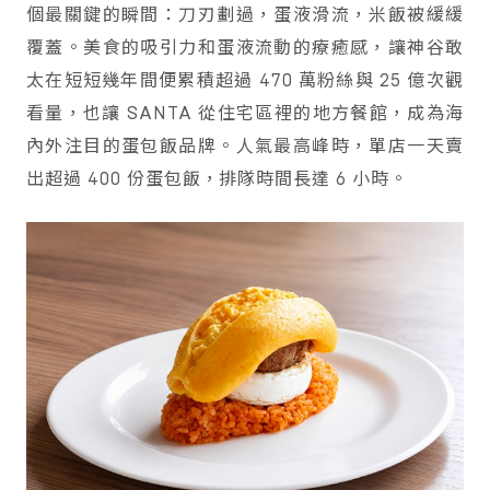
個最關鍵的瞬間：刀刃劃過，蛋液滑流，米飯被緩緩
覆蓋。美食的吸引力和蛋液流動的療癒感，讓神谷敢
太在短短幾年間便累積超過 470 萬粉絲與 25 億次觀
看量，也讓 SANTA 從住宅區裡的地方餐館，成為海
內外注目的蛋包飯品牌。人氣最高峰時，單店一天賣
出超過 400 份蛋包飯，排隊時間長達 6 小時。