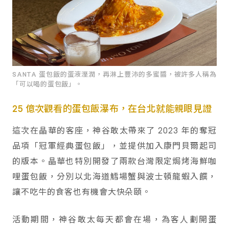
SANTA 蛋包飯的蛋液溼潤，再淋上豐沛的多蜜醬，被許多人稱為
「可以喝的蛋包飯」。
25 億次觀看的蛋包飯瀑布，在台北就能親眼見證
這次在晶華的客座，神谷敢太帶來了 2023 年的奪冠
品項「冠軍經典蛋包飯」，並提供加入康門貝爾起司
的版本。晶華也特別開發了兩款台灣限定焗烤海鮮咖
哩蛋包飯，分別以北海道鱈場蟹與波士頓龍蝦入饌，
讓不吃牛的食客也有機會大快朵頤。
活動期間，神谷敢太每天都會在場，為客人劃開蛋