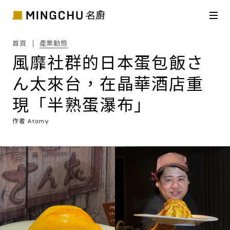
首頁
產業動態
風靡社群的日本蛋包飯さ
ん太來台，在晶華酒店重
現「半熟蛋瀑布」
作者
Atomy