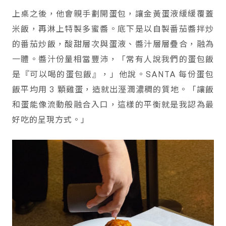
上桌之後，他會親手劃開蛋包，讓金黃蛋液緩緩覆蓋
米飯，再淋上特製多蜜醬。底下是以自製番茄醬拌炒
的番茄炒飯，酸甜層次與蛋液、醬汁層層疊合，融為
一體。醬汁份量相當豐沛，「常有人說我們的蛋包飯
是『可以喝的蛋包飯』，」他說。SANTA 每份蛋包
飯平均用 3 顆雞蛋，造就出溼潤濃稠的質地。「讓飯
和蛋能像流動般融合入口，這樣的平衡就是我認為最
好吃的呈現方式。」