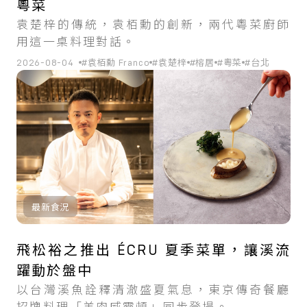
粵菜
袁楚梓的傳統，袁栢勳的創新，兩代粵菜廚師
用這一桌料理對話。
2026-08-04
#袁栢勳 Franco
#袁楚梓
#榕居
#粵菜
#台北
最新食況
飛松裕之推出 ÉCRU 夏季菜單，讓溪流
躍動於盤中
以台灣溪魚詮釋清澈盛夏氣息，東京傳奇餐廳