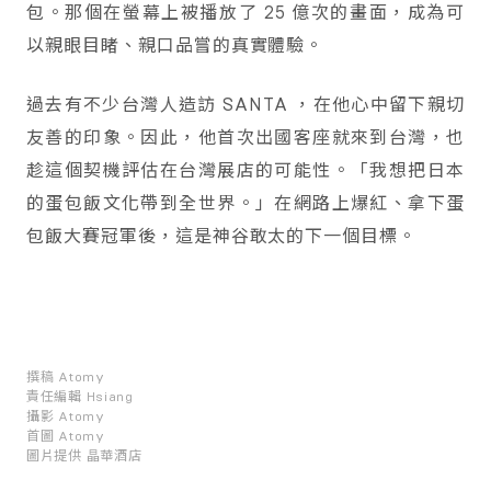
包。那個在螢幕上被播放了 25 億次的畫面，成為可
以親眼目睹、親口品嘗的真實體驗。
過去有不少台灣人造訪 SANTA ，在他心中留下親切
友善的印象。因此，他首次出國客座就來到台灣，也
趁這個契機評估在台灣展店的可能性。「我想把日本
的蛋包飯文化帶到全世界。」在網路上爆紅、拿下蛋
包飯大賽冠軍後，這是神谷敢太的下一個目標。
撰稿
Atomy
責任編輯
Hsiang
攝影
Atomy
首圖
Atomy
圖片提供
晶華酒店