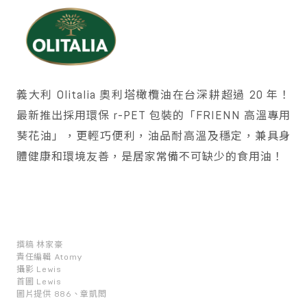
義大利 Olitalia 奧利塔橄欖油在台深耕超過 20 年！
最新推出採用環保 r-PET 包裝的「FRIENN 高溫專用
葵花油」，更輕巧便利，油品耐高溫及穩定，兼具身
體健康和環境友善，是居家常備不可缺少的食用油！
撰稿
林家豪
責任編輯
Atomy
攝影
Lewis
首圖
Lewis
圖片提供
886、章凱閎