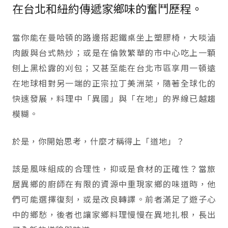
在台北和紐約傳遞家鄉味的奮鬥歷程。
當你能在曼哈頓的路邊搭起鐵桌坐上塑膠椅，大啖滷
肉飯與台式熱炒；或是在倫敦繁華的市中心吃上一顆
刨上黑松露的刈包；又甚至能在台北市區享用一頓遠
在地球相對另一端的正宗拉丁美洲菜，隨著全球化的
快速發展，料理中「異國」與「在地」的界線已越趨
模糊。
於是，你開始思考，什麼才稱得上「道地」？
該是風味組成的合理性，抑或是食材的正確性？當旅
居異鄉的廚師在有限的資源中重現家鄉的味道時，他
們可能選擇復刻，或是改良轉譯。前者滿足了遊子心
中的鄉愁，後者也讓家鄉料理慢慢在異地扎根，長出