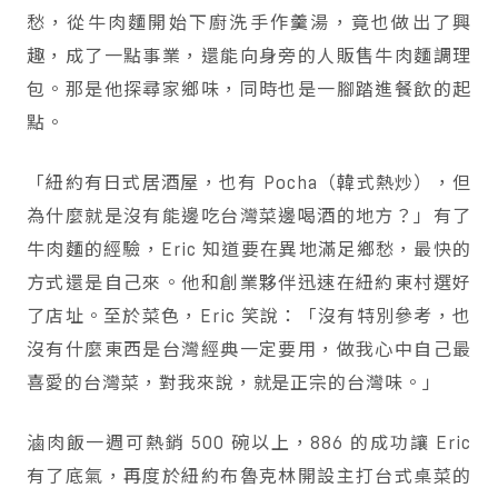
愁，從牛肉麵開始下廚洗手作羹湯，竟也做出了興
趣，成了一點事業，還能向身旁的人販售牛肉麵調理
包。那是他探尋家鄉味，同時也是一腳踏進餐飲的起
點。
「紐約有日式居酒屋，也有 Pocha（韓式熱炒），但
為什麼就是沒有能邊吃台灣菜邊喝酒的地方？」有了
牛肉麵的經驗，Eric 知道要在異地滿足鄉愁，最快的
方式還是自己來。他和創業夥伴迅速在紐約東村選好
了店址。至於菜色，Eric 笑說：「沒有特別參考，也
沒有什麼東西是台灣經典一定要用，做我心中自己最
喜愛的台灣菜，對我來說，就是正宗的台灣味。」
滷肉飯一週可熱銷 500 碗以上，886 的成功讓 Eric
有了底氣，再度於紐約布魯克林開設主打台式桌菜的