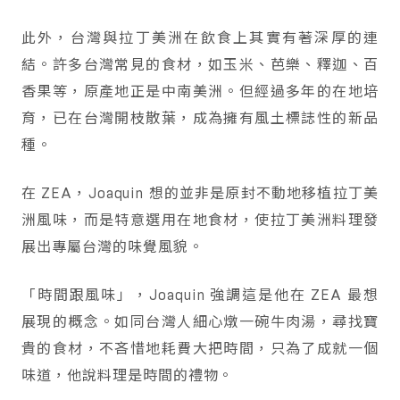
此外，台灣與拉丁美洲在飲食上其實有著深厚的連
結。許多台灣常見的食材，如玉米、芭樂、釋迦、百
香果等，原產地正是中南美洲。但經過多年的在地培
育，已在台灣開枝散葉，成為擁有風土標誌性的新品
種。
在 ZEA，Joaquin 想的並非是原封不動地移植拉丁美
洲風味，而是特意選用在地食材，使拉丁美洲料理發
展出專屬台灣的味覺風貌。
「時間跟風味」，Joaquin 強調這是他在 ZEA 最想
展現的概念。如同台灣人細心燉一碗牛肉湯，尋找寶
貴的食材，不吝惜地耗費大把時間，只為了成就一個
味道，他說料理是時間的禮物。