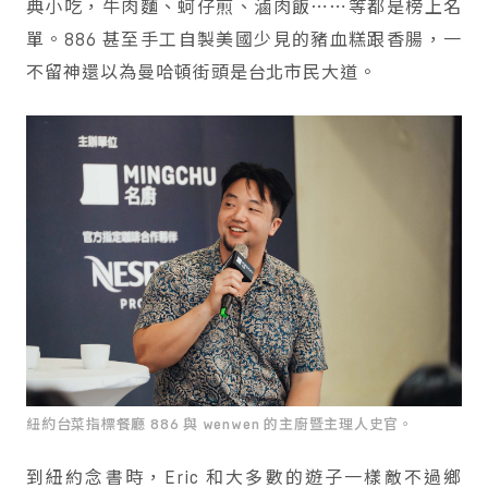
典小吃，牛肉麵、蚵仔煎、滷肉飯⋯⋯等都是榜上名
單。886 甚至手工自製美國少見的豬血糕跟香腸，一
不留神還以為曼哈頓街頭是台北市民大道。
紐約台菜指標餐廳 886 與 wenwen 的主廚暨主理人史官。
到紐約念書時，Eric 和大多數的遊子一樣敵不過鄉