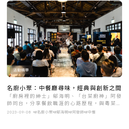
活動精華
名廚小聚：中餐廳尋味，經典與創新之間
「廚房裡的紳士」鄔海明、「台菜廚神」阿發
師同台，分享餐飲職涯的心路歷程，與粵菜和
台菜如何在經典中萌發創新之舉。
2023-09-08
#名廚小聚
#鄔海明
#阿發師
#中餐