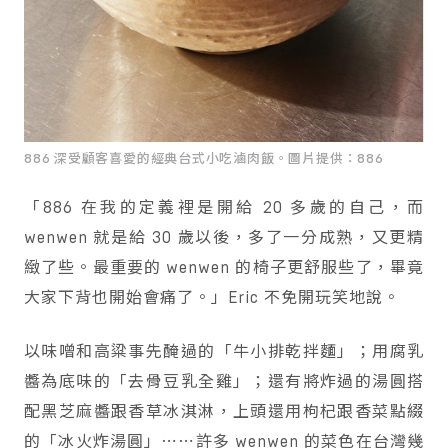
886 深受顧客喜愛的經典台式小吃滷肉飯。圖片提供：886
「886 在我的定義裡是開給 20 多歲的自己，而
wenwen 就是給 30 歲以後，多了一分成熟，又更精
緻了些。最重要的 wenwen 的椅子更舒服些了，畢竟
大家下背也開始會痛了。」Eric 不免開玩笑地說。
以味噌和高粱事先醃過的「牛小排乾拌麵」；用腐乳
醬為底味的「去骨豆乳全雞」；還有將炸過的湯圓搭
配黑芝麻醬跟香草冰淇淋，上頭還用枸杞跟香菜點綴
的「冰火炸湯圓」⋯⋯許多 wenwen 的菜色在台灣幾