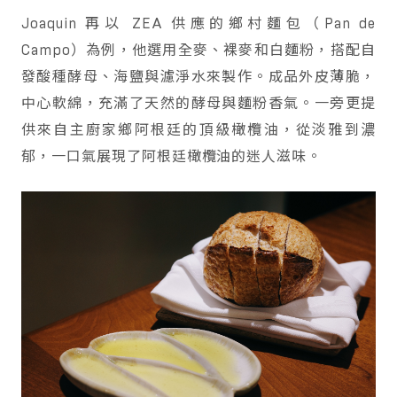
Joaquin 再以 ZEA 供應的鄉村麵包（Pan de
Campo）為例，他選用全麥、裸麥和白麵粉，搭配自
發酸種酵母、海鹽與濾淨水來製作。成品外皮薄脆，
中心軟綿，充滿了天然的酵母與麵粉香氣。一旁更提
供來自主廚家鄉阿根廷的頂級橄欖油，從淡雅到濃
郁，一口氣展現了阿根廷橄欖油的迷人滋味。