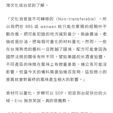
灣文化或台菜的了解。
「文化背景是不可轉移的（Non-transferable）。所
以我們在 886 或 wenwen 就只能在累積的經驗中不
斷改進，把可能犯錯的地方減到最少，無論醬油、老
抽或是炒油，把每個可量化的材料量化。然而，一些
在台灣熟悉的醬料一旦跨越了國境，配方可能會因為
國際法規的關係有所不同。譬如美國的米酒會加鹽，
不同產區的味精在風味上有微量差距。幾公克可能沒
影響，但當今天的備料需要加幾百克時，這些微小的
差異就會對最終的風味產生極大的影響。」
食材可以量化，步驟可以 SOP，但談到台菜快炒的火
候，Eric 無奈笑說，真的很難教。