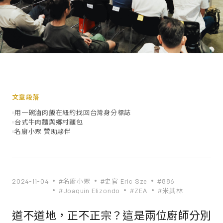
文章段落
用一碗滷肉飯在紐約找回台灣身分標誌
台式牛肉麵與鄉村麵包
名廚小聚 贊助夥伴
2024-11-04
#名廚小聚
#史官 Eric Sze
#886
#Joaquin Elizondo
#ZEA
#米其林
道不道地，正不正宗？這是兩位廚師分別