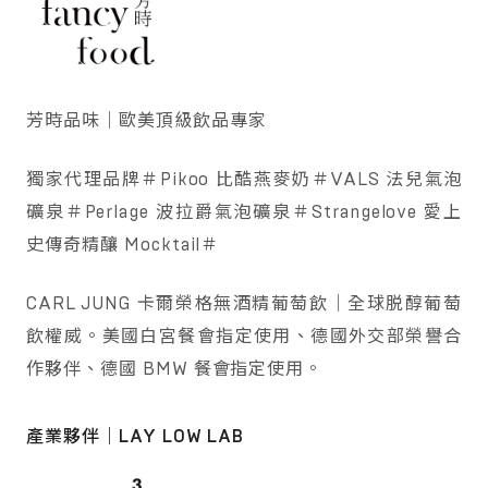
芳時品味｜歐美頂級飲品專家
獨家代理品牌＃Pikoo 比酷燕麥奶＃VALS 法兒氣泡
礦泉＃Perlage 波拉爵氣泡礦泉＃Strangelove 愛上
史傳奇精釀 Mocktail＃
CARL JUNG 卡爾榮格無酒精葡萄飲｜全球脱醇葡萄
飲權威。美國白宮餐會指定使用、德國外交部榮譽合
作夥伴、德國 BMW 餐會指定使用。
產業夥伴｜LAY LOW LAB