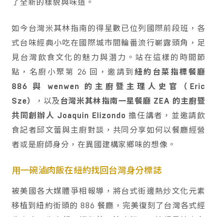
了全新的樣貌與味道。
如今台灣米其林指南的得星數已位列國際前段班，各
式台味經典小吃在國際城市間輪番流行嶄露頭角，足
見台灣飲食文化的魅力與潛力。站在這樣的時間節
點，名廚小聚第 26 回，邀請到
紐約台菜指標餐廳
886 與 wenwen 的主廚暨主理人史官（Eric
Sze）
，以及
台灣米其林指南一星餐廳 ZEA 的主廚暨
共同創辦人 Joaquin Elizondo
擔任講者，並邀請飲
食記者邱文蕾與主廚對談，共同分享如何以餐廳經營
者或是廚師身分，在異國建構家鄉味的想像。
用一碗滷肉飯在紐約找回台灣身分標誌
被美國各大媒體爭相報導，將台式街邊熱炒文化元素
移植到紐約街頭的 886 餐廳，完美復刻了台灣各式經