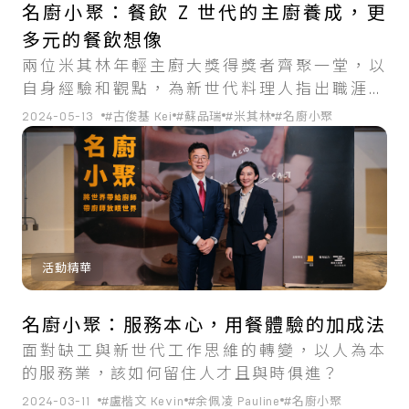
名廚小聚：餐飲 Z 世代的主廚養成，更
多元的餐飲想像
兩位米其林年輕主廚大獎得獎者齊聚一堂，以
自身經驗和觀點，為新世代料理人指出職涯前
進方向。
2024-05-13
#古俊基 Kei
#蘇品瑞
#米其林
#名廚小聚
活動精華
名廚小聚：服務本心，用餐體驗的加成法
面對缺工與新世代工作思維的轉變，以人為本
的服務業，該如何留住人才且與時俱進？
2024-03-11
#盧楷文 Kevin
#余佩凌 Pauline
#名廚小聚