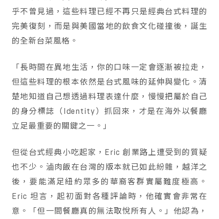
乎不曾見過，這些料理已經不再只是經典台式料理的
完美復刻，而是與美國當地的飲食文化碰撞後，誕生
的全新台菜風格。
「長時間在異地生活，你的口味一定會逐漸被拉走，
但這些料理的根本依然是台式風味的延伸與變化。清
楚地知道自己想透過料理表達什麼，慢慢把屬於自己
的身分標誌（Identity）抓回來，才是在海外以餐廳
立足最重要的關鍵之一。」
但從台式經典小吃起家，Eric 創業路上遭受到的質疑
也不少。滷肉飯在台灣的版本就已如此紛雜，越洋之
後，要能滿足紐約眾多的華裔客群實屬難度極高。
Eric 坦言，起初面對各種評論時，他確實會非常在
意。「但一間餐廳真的無法取悅所有人。」他認為，