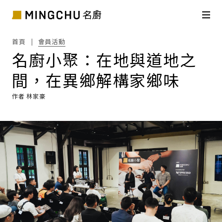
首頁
會員活動
名廚小聚：在地與道地之
間，在異鄉解構家鄉味
作者 林家豪