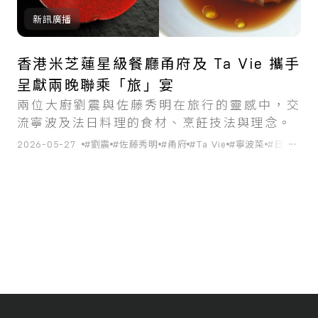
新訊廣播
香港米芝蓮星級餐廳甬府及 Ta Vie 攜手
呈獻兩晚聯乘「旅」宴
兩位大廚劉震與佐藤秀明在旅行的靈感中，交
流寧波及法日料理的食材、烹飪技法與理念。
...
2026-05-27
#劉震
#佐藤秀明
#甬府
#Ta Vie
#寧波菜
#日法料理