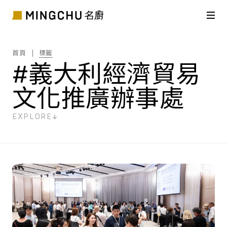
首頁
標籤
#義大利經濟貿易
文化推廣辦事處
EXPLORE
共
1
筆搜尋結果