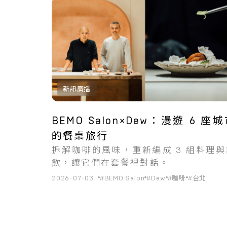
共
1
筆搜尋結果
新訊廣播
BEMO Salon×Dew：漫遊 6 座
的餐桌旅行
拆解咖啡的風味，重新編成 3 組料理與
飲，讓它們在套餐裡對話。
2026-07-03
#BEMO Salon
#Dew
#咖啡
#台北