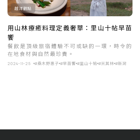
越洋觀點
用山林療癒料理定義奢華：里山十帖早苗
饗
餐飲是頂級旅宿體驗不可或缺的一環，時令的
在地食材與自然最珍貴。
2024-11-25
#桑木野惠子
#早苗饗
#里山十帖
#米其林
#新潟