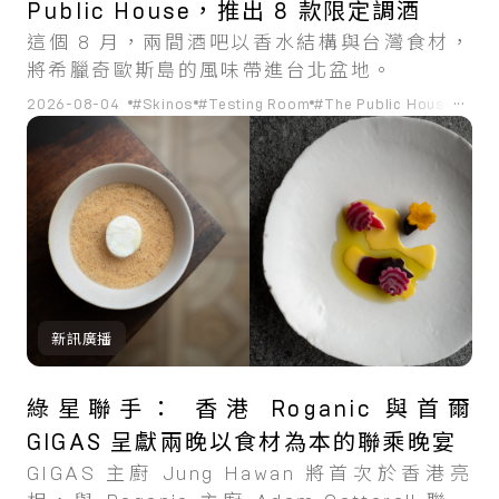
Public House，推出 8 款限定調酒
這個 8 月，兩間酒吧以香水結構與台灣食材，
將希臘奇歐斯島的風味帶進台北盆地。
...
2026-08-04
#Skinos
#Testing Room
#The Public House
#調
新訊廣播
綠星聯手： 香港 Roganic 與首爾
GIGAS 呈獻兩晚以食材為本的聯乘晚宴
GIGAS 主廚 Jung Hawan 將首次於香港亮