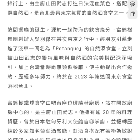
錦街上，由主廚山田武志打造日法混血菜色，搭配精
選自然酒，是台北最具東京氣質的自然酒食堂之一。
這間餐廳的誕生，源於一趟跨海的飲食緣分。富錦樹
集團創辦人吳羽傑在某次東京之行中，經朋友引薦走
進了淺草一間名為「Petanque」的自然酒食堂，立刻
被山田武志的獨特風味與自然酒的完美搭配深深吸
引，加上台灣當時尚無類似餐廳，便主動提出合作邀
約，歷經多年努力，終於在 2023 年讓這間東京食堂
落地台北。
富錦樹鐵球食堂由吧台座位環繞著廚房，站在開放廚
房中心的，是主廚山田武志。他擁有逾 20 年的料理
資歷，曾於日本駐匈牙利大使館官邸掌廚，並輾轉歷
練於多家知名葡萄酒餐廳，對酒食搭配有著極為敏銳