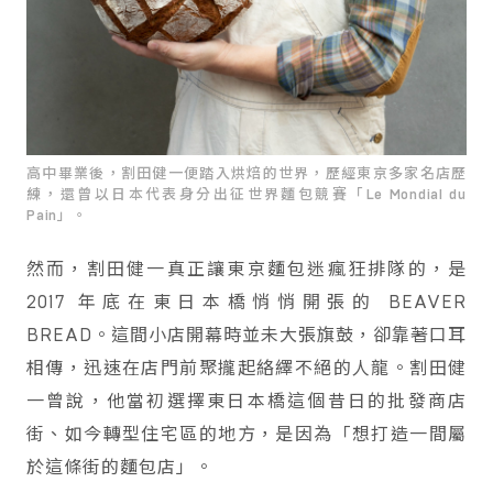
高中畢業後，割田健一便踏入烘焙的世界，歷經東京多家名店歷
練，還曾以日本代表身分出征世界麵包競賽「Le Mondial du
Pain」。
然而，割田健一真正讓東京麵包迷瘋狂排隊的，是
2017 年底在東日本橋悄悄開張的 BEAVER
BREAD。這間小店開幕時並未大張旗鼓，卻靠著口耳
相傳，迅速在店門前聚攏起絡繹不絕的人龍。割田健
一曾說，他當初選擇東日本橋這個昔日的批發商店
街、如今轉型住宅區的地方，是因為「想打造一間屬
於這條街的麵包店」。