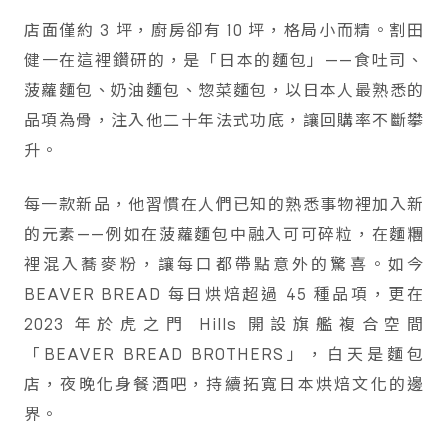
店面僅約 3 坪，廚房卻有 10 坪，格局小而精。割田
健一在這裡鑽研的，是「日本的麵包」——食吐司、
菠蘿麵包、奶油麵包、惣菜麵包，以日本人最熟悉的
品項為骨，注入他二十年法式功底，讓回購率不斷攀
升。
每一款新品，他習慣在人們已知的熟悉事物裡加入新
的元素——例如在菠蘿麵包中融入可可碎粒，在麵糰
裡混入蕎麥粉，讓每口都帶點意外的驚喜。如今
BEAVER BREAD 每日烘焙超過 45 種品項，更在
2023 年於虎之門 Hills 開設旗艦複合空間
「BEAVER BREAD BROTHERS」，白天是麵包
店，夜晚化身餐酒吧，持續拓寬日本烘焙文化的邊
界。