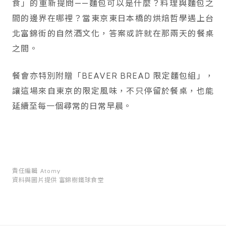
食」的重新提問——麵包可以是什麼？料理與麵包之
間的邊界在哪裡？當東京東日本橋的烘焙哲學遇上台
北富錦街的自然酒文化，答案或許就在那兩天的餐桌
之間。
餐會亦特別附贈「BEAVER BREAD 限定麵包組」，
讓這場來自東京的限定風味，不只停留於餐桌，也能
延續至每一個尋常的日常早晨。
責任編輯
Atomy
資料與圖片提供
富錦樹鐵球食堂