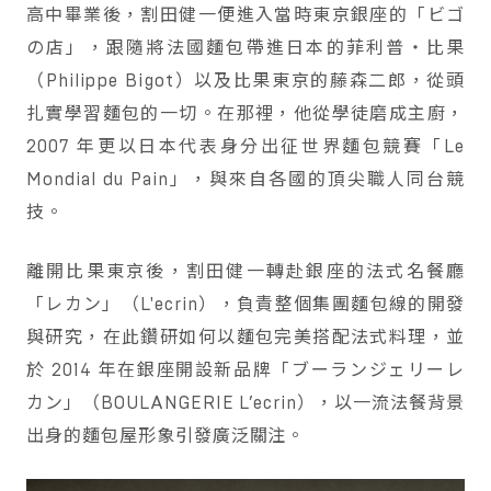
高中畢業後，割田健一便進入當時東京銀座的「ビゴ
の店」，跟隨將法國麵包帶進日本的菲利普・比果
（Philippe Bigot）以及比果東京的藤森二郎，從頭
扎實學習麵包的一切。在那裡，他從學徒磨成主廚，
2007 年更以日本代表身分出征世界麵包競賽「Le
Mondial du Pain」，與來自各國的頂尖職人同台競
技。
離開比果東京後，割田健一轉赴銀座的法式名餐廳
「レカン」（L'ecrin），負責整個集團麵包線的開發
與研究，在此鑽研如何以麵包完美搭配法式料理，並
於 2014 年在銀座開設新品牌「ブーランジェリーレ
カン」（BOULANGERIE L’ecrin），以一流法餐背景
出身的麵包屋形象引發廣泛關注。