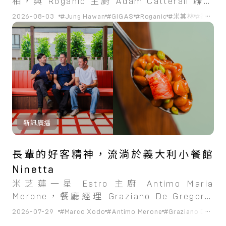
相，與 Roganic 主廚 Adam Catterall 聯袂
獻藝。
...
2026-08-03
#Jung Hawan
#GIGAS
#Roganic
#米其林
#香港
#
新訊廣播
長輩的好客精神，流淌於義大利小餐館
Ninetta
米芝蓮一星 Estro 主廚 Antimo Maria
Merone，餐廳經理 Graziano De Gregorio
以及前 Testina 主廚 Marco Xodo 共同創
...
2026-07-29
#Marco Xodo
#Antimo Merone
#Graziano De Greg
立，頌揚義大利的熱情待客之道和家庭用餐體