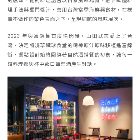
的感知。他的料理語言以日系風味為骨，融合歐陸料
理手法與獨門醬汁，善用台灣當季海鮮與食材，在樸
實不做作的菜色表面之下，呈現細膩的風味層次。
2023 年與富錦樹首度快閃後，山田武志愛上了台
灣，決定將淺草鐵球食堂的精神原汁原味移植進富錦
街，餐點設計始終圍繞著自然酒搭餐的初衷，讓每一
道料理都與杯中那口葡萄酒產生對話。