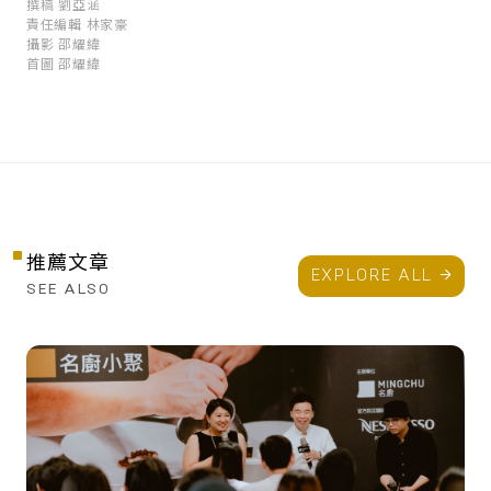
撰稿
劉亞涵
責任編輯
林家豪
攝影
邵耀緯
首圖
邵耀緯
推薦文章
EXPLORE ALL
SEE ALSO