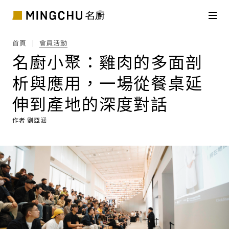
首頁
會員活動
名廚小聚：雞肉的多面剖
析與應用，一場從餐桌延
伸到產地的深度對話
作者 劉亞涵