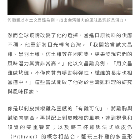
何順凱以本土文昌雞為例，指出台灣雞肉的風味品質頗具潛力。
然而全球疫情改變了他的選擇，當進口原物料的供應
不穩，他重新將目光轉向台灣，「我開始嘗試文昌
雞、黑羽土雞、仿土雞等在地雞隻，結果發現它們的
風味潛力其實非常高。」他以文昌雞為例，「用文昌
雞做烤雞，不僅肉質有嚼勁與彈性，纖維的長度也相
當適中。」這些嘗試開啟了他對於台灣雞料理的研究
與風味探索。
像是以剝皮辣椒雞為靈感的「有雞可旬」，將雞胸與
鹹豬肉結合，再搭配上剝皮辣椒的風味，達到視覺和
嗅覺的雙重饗宴；以及將三杯雞與法式酥皮派
（Pithivier）的概念相結合，翻玩三杯雞的多重形