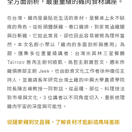
全方面剖析，最重量級的雞肉食材講座。
在台灣，雞肉是最貼近生活的食材，是餐桌上永不缺
席的角色。從街頭鹽酥雞、巷口雞排，到家常滷雞腿
與白斬雞，它如此常見，卻也因此容易被視為理所當
然。本次名廚小聚以「雞肉的多面剖析與應用」為
題，匯集多位重量級講者：台灣米其林三星餐廳
Taïrroir 態芮主廚何順凱、鳥哲主廚蕭哲文、週末炸
雞俱樂部主廚 Jeek，也由飲食文化工作者徐仲擔任主
持人，並邀請長年研究台灣土雞的中興大學農資學院
院長陳志峰教授一同對話。從品種、部位、料理技法
到市場與文化，3 位講者以不同角度切入，重新梳理
雞肉宇宙的深度與可能性。
從薩索雞到文昌雞，了解食材才能創造風味差距