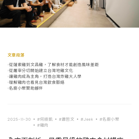
文章段落
從薩索雞到文昌雞，了解食材才能創造風味差距
從屠宰分切開始建立台灣地雞文化
讓雞肉成為主角，打造台灣炸雞大人學
理解雞肉也看見台灣飲食脈絡
名廚小聚贊助夥伴
2025-11-30
#何順凱
#蕭哲文
#Jeek
#名廚小聚
#雞肉