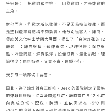
答案是：「把雞肉當牛排。」因為雞肉，才是炸雞的
主角。
對他而言，炸雞之所以難做，不是因為技法複雜，而
是整個產業鏈結構不夠紮實，他分別從客人、雞肉、
餐廳與文化輸出等四大層面，提出了「台灣炸雞的 12
難題」：雞肉很臭、預炸很柴、現炸很慢；保存很
難、冷鏈問題、鮮貨很浮；設備很貴、量化挑戰、理
論很少；原料特殊、又賣不貴、連鎖不行。
幾乎每一項都切中要害。
因此，為了讓炸雞真正好吃，Jeek 的團隊制定了嚴格
的炸雞供應鏈。從宰殺開始計時，雞肉需在 9-12 小時
內完成分切、配送、醃漬，並依需求在 -5°C 與
-20°C 的冷鏈下配送。他的油炸系統更是以精確的時