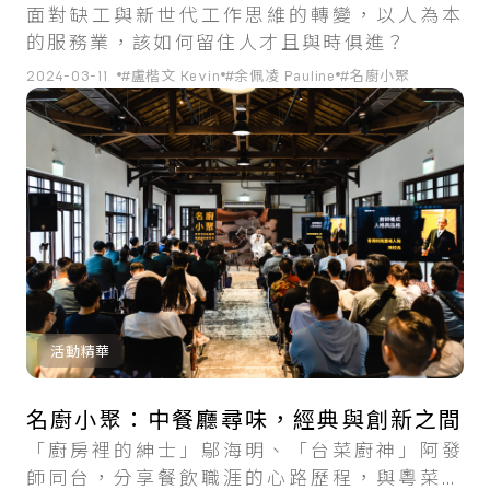
面對缺工與新世代工作思維的轉變，以人為本
的服務業，該如何留住人才且與時俱進？
2024-03-11
#盧楷文 Kevin
#余佩凌 Pauline
#名廚小聚
活動精華
名廚小聚：中餐廳尋味，經典與創新之間
「廚房裡的紳士」鄔海明、「台菜廚神」阿發
師同台，分享餐飲職涯的心路歷程，與粵菜和