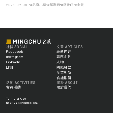
台菜如何在經典中萌發創新之舉。
2023-09-08
#名廚小聚
#鄔海明
#阿發師
#中餐
社群 SOCIAL
文章 ARTICLES
Facebook
最新內容
Instagram
專題企劃
LinkedIn
人物
LINE
國際餐飲
產業動態
食譜推薦
活動 ACTIVITIES
關於 ABOUT
會員活動
關於我們
Terms of Use
© 2024 MINGCHU Inc.