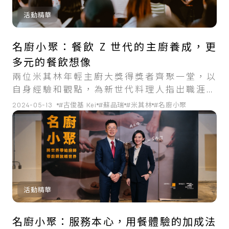
活動精華
名廚小聚：餐飲 Z 世代的主廚養成，更
多元的餐飲想像
兩位米其林年輕主廚大獎得獎者齊聚一堂，以
自身經驗和觀點，為新世代料理人指出職涯前
進方向。
2024-05-13
#古俊基 Kei
#蘇品瑞
#米其林
#名廚小聚
活動精華
名廚小聚：服務本心，用餐體驗的加成法