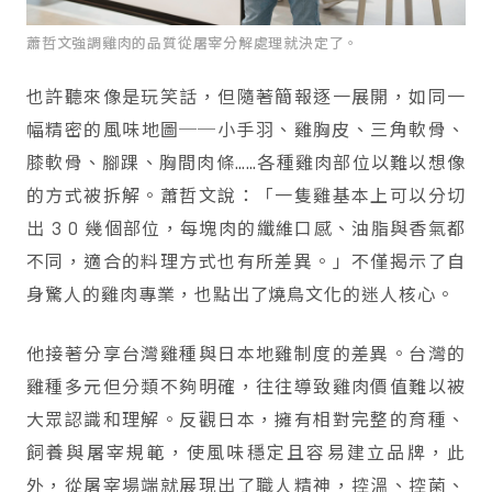
蕭哲文強調雞肉的品質從屠宰分解處理就決定了。
也許聽來像是玩笑話，但隨著簡報逐一展開，如同一
幅精密的風味地圖──小手羽、雞胸皮、三角軟骨、
膝軟骨、腳踝、胸間肉條……各種雞肉部位以難以想像
的方式被拆解。蕭哲文說：「一隻雞基本上可以分切
出 3 0 幾個部位，每塊肉的纖維口感、油脂與香氣都
不同，適合的料理方式也有所差異。」不僅揭示了自
身驚人的雞肉專業，也點出了燒鳥文化的迷人核心。
他接著分享台灣雞種與日本地雞制度的差異。台灣的
雞種多元但分類不夠明確，往往導致雞肉價值難以被
大眾認識和理解。反觀日本，擁有相對完整的育種、
飼養與屠宰規範，使風味穩定且容易建立品牌，此
外，從屠宰場端就展現出了職人精神，控溫、控菌、