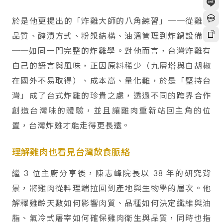
於是他更提出的「炸雞大師的八角練習」──從雞肉
品質、醃漬方式、粉漿結構、油溫管理到炸鍋設備等
──如同一門完整的炸雞學。對他而言，台灣炸雞有
自己的語言與風味，正因原料稀少（九層塔與白胡椒
在國外不易取得）、成本高、量化難，於是「堅持台
灣」成了台式炸雞的珍貴之處，透過不同的跨界合作
創造台灣味的體驗，並且讓雞肉重新站回主角的位
置，台灣炸雞才能走得更長遠。
理解雞肉也看見台灣飲食脈絡
繼 3 位主廚分享後，陳志峰院長以 38 年的研究背
景，將雞肉從料理端拉回到產地與生物學的層次。他
解釋雞齡天數如何影響肉質、品種如何決定纖維與油
脂、氣冷式屠宰如何確保雞肉衛生與品質，同時也指