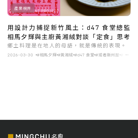
產業視界
用設計力捕捉新竹風土：d47 食堂總監
相馬夕輝與主廚黃湘絨對談「定食」思考
鄉土料理是在地人的母語，就是傳統的表現。
...
2026-03-30
#相馬夕輝
#黃湘絨
#d47 食堂
#或者新州屋
#鄉土料