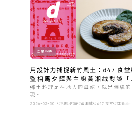
共
1
筆搜尋結果
產業視界
用設計力捕捉新竹風土：d47 食堂
監相馬夕輝與主廚黃湘絨對談「
鄉土料理是在地人的母語，就是傳統的
食」思考
現。
2026-03-30
#相馬夕輝
#黃湘絨
#d47 食堂
#或者新