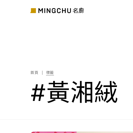
首頁
標籤
#黃湘絨