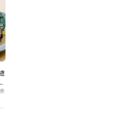
總
定
表
...
州屋
#鄉土料理