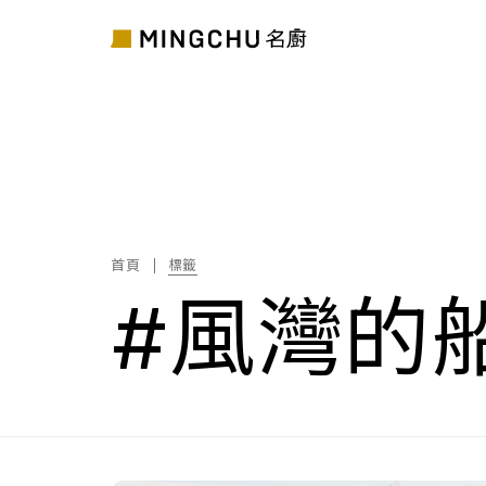
首頁
標籤
#風灣的