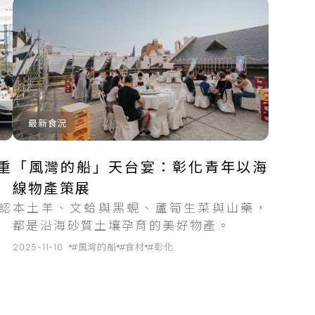
最新食況
重
「風灣的船」天台宴：彰化青年以海
線物產策展
認
本土羊、文蛤與黑蜆、蘆筍生菜與山藥，
都是沿海砂質土壤孕育的美好物產。
2025-11-10
#風灣的船
#食材
#彰化