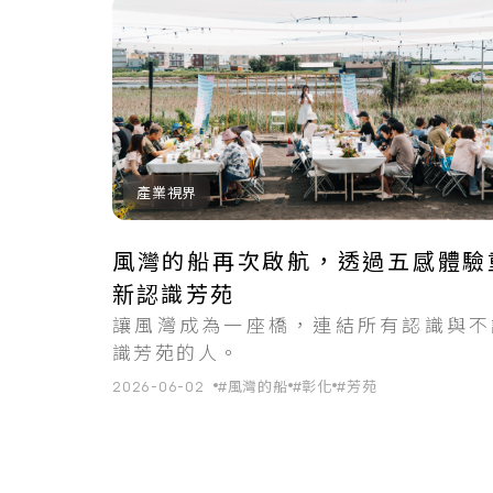
共
2
筆搜尋結果
產業視界
風灣的船再次啟航，透過五感體驗
新認識芳苑
讓風灣成為一座橋，連結所有認識與不
識芳苑的人。
2026-06-02
#風灣的船
#彰化
#芳苑