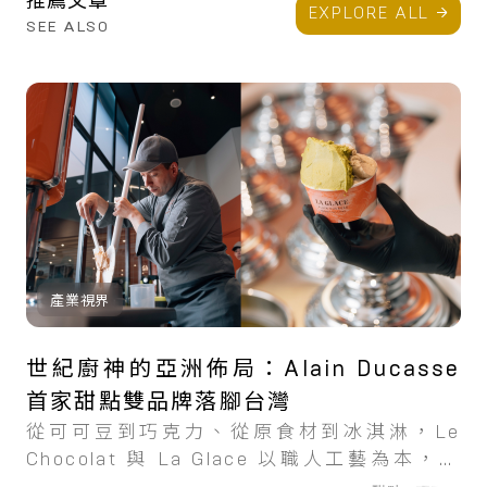
推薦文章
EXPLORE ALL
SEE ALSO
產業視界
世紀廚神的亞洲佈局：Alain Ducasse
首家甜點雙品牌落腳台灣
從可可豆到巧克力、從原食材到冰淇淋，Le
Chocolat 與 La Glace 以職人工藝為本，將
Alain Ducasse 的甜點哲學帶進台北。