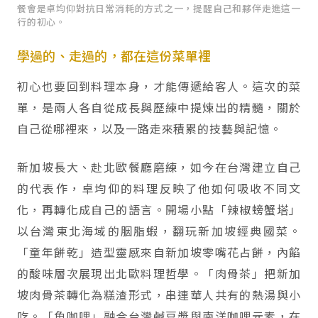
餐會是卓均仰對抗日常消耗的方式之一，提醒自己和夥伴走進這一
行的初心。
學過的、走過的，都在這份菜單裡
初心也要回到料理本身，才能傳遞給客人。這次的菜
單，是兩人各自從成長與歷練中提煉出的精髓，關於
自己從哪裡來，以及一路走來積累的技藝與記憶。
新加坡長大、赴北歐餐廳磨練，如今在台灣建立自己
的代表作，卓均仰的料理反映了他如何吸收不同文
化，再轉化成自己的語言。開場小點「辣椒螃蟹塔」
以台灣東北海域的胭脂蝦，翻玩新加坡經典國菜。
「童年餅乾」造型靈感來自新加坡零嘴花占餅，內餡
的酸味層次展現出北歐料理哲學。「肉骨茶」把新加
坡肉骨茶轉化為糕渣形式，串連華人共有的熱湯與小
吃。「魚咖哩」融合台灣鹹豆漿與南洋咖哩元素，在