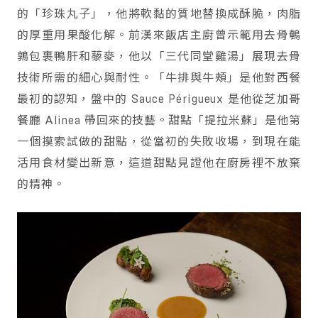
的「珍珠丸子」，他將軟黏的質地替換成酥脆，肉脂
的厚重用果酸化解。前漢來飯店主廚曾示範用去骨鵪
鶉包裹鴨肝和藜麥，他以「三代同堂雞湯」展現去骨
技術所需的細心與耐性。「牛排與牛頰」是他對西餐
最初的認知，盤中的 Sauce Périgueux 是他從芝加哥
餐廳 Alinea 帶回來的技藝。甜點「提拉米蘇」是他第
一個摸索試做的甜點，從當初的失敗收場，到現在能
活用食材變出新意，這道甜點見證他在廚房裡不放棄
的精神。