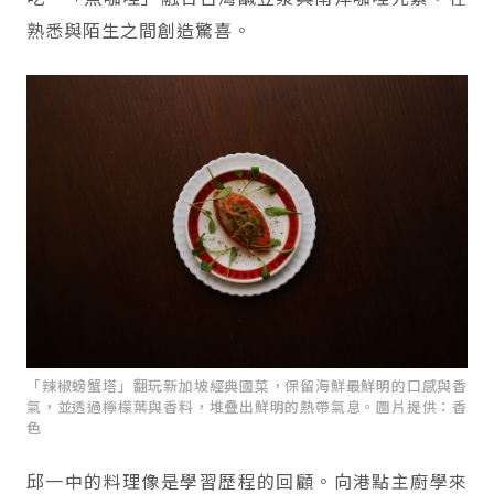
熟悉與陌生之間創造驚喜。
「辣椒螃蟹塔」翻玩新加坡經典國菜，保留海鮮最鮮明的口感與香
氣，並透過檸檬葉與香料，堆疊出鮮明的熱帶氣息。圖片提供：香
色
邱一中的料理像是學習歷程的回顧。向港點主廚學來