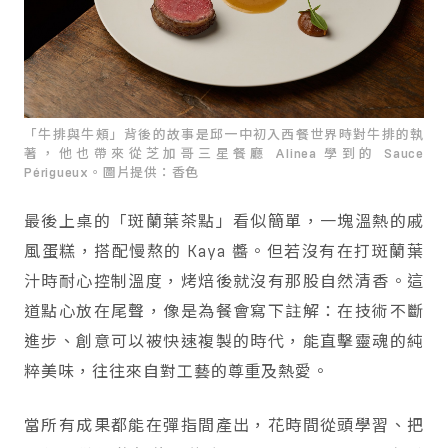
「牛排與牛頰」背後的故事是邱一中初入西餐世界時對牛排的執
著，他也帶來從芝加哥三星餐廳 Alinea 學到的 Sauce
Périgueux。圖片提供：香色
最後上桌的「斑蘭葉茶點」看似簡單，一塊溫熱的戚
風蛋糕，搭配慢熬的 Kaya 醬。但若沒有在打斑蘭葉
汁時耐心控制溫度，烤焙後就沒有那股自然清香。這
道點心放在尾聲，像是為餐會寫下註解：在技術不斷
進步、創意可以被快速複製的時代，能直擊靈魂的純
粹美味，往往來自對工藝的尊重及熱愛。
當所有成果都能在彈指間產出，花時間從頭學習、把