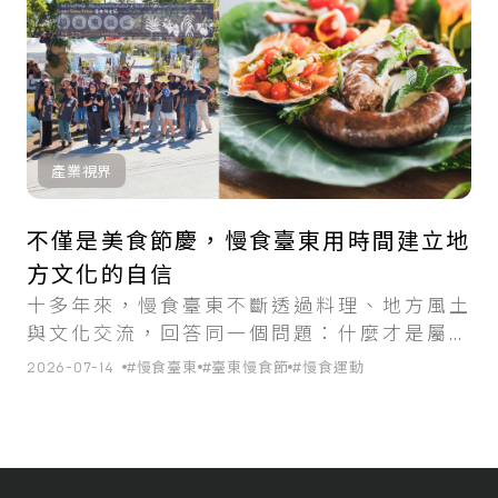
產業視界
不僅是美食節慶，慢食臺東用時間建立地
方文化的自信
十多年來，慢食臺東不斷透過料理、地方風土
與文化交流，回答同一個問題：什麼才是屬於
台東的味道？
2026-07-14
#慢食臺東
#臺東慢食節
#慢食運動