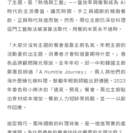
了主題，是「熱情與工藝」——當效率與複製成為 AI
時代的主流價值，講究時間、手工與細節的精緻餐
飲，正與時代背道而馳。然而，兩位主廚仍深信料理
這門工藝無法被演算法取代，用餐的本質永不過時。
「大部分沒有主題的餐會是靠主廚名氣，年輕主廚的
活動要抓出主題，消費者才會知道要期待什麼。」香
色品牌顧問陳元慈說。去年年初，邱一中和韓國主廚
鄭惠民辦過「A Humble Journey」，兩人將他們的
海外歷練化做料理，鼓勵年輕廚師踏出舒適圈。2023
年香色和小樂沐的「遇見・預見」餐會，兩位主廚點
出食材成本增加、餐飲人力短缺等挑戰，並一一以創
作回應。
造型精巧、風味細緻的料理背後，是一道道現實的產
業議題。為什麼香色的餐會往往從嚴肅的主題出發？