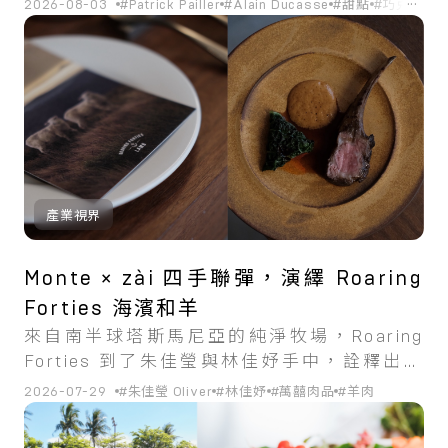
...
2026-08-03
#Patrick Pailler
#Alain Ducasse
#甜點
#巧克力
#
產業視界
Monte × zài 四手聯彈，演繹 Roaring
Forties 海濱和羊
來自南半球塔斯馬尼亞的純淨牧場，Roaring
Forties 到了朱佳瑩與林佳妤手中，詮釋出兩
種樣貌。
2026-07-29
#朱佳瑩 Oliver
#林佳妤
#萬囍肉品
#羊肉