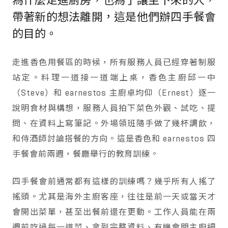
為什麼走進廚房，也為了讓坐下來的人，
帶著新的想法離開，這是他們辦四手餐會
的目的。
走進香色用餐區的時候，所有服務人員已經穿著制服
站定。料理一道接一道端上桌，香色主廚邱一中
（Steve）和 earnestos 主廚卓均仰（Ernest）逐一
說明食材與構想，服務人員拍下菜色外觀、試吃、提
問、在資料上寫筆記。外場領班隨手做了幾杯調飲，
和侍酒師討論搭餐的方向。這是香色和 earnestos 四
手餐會前兩週，餐廳舉行的教育訓練。
四手餐會前通常都有這樣的訓練嗎？幾乎所有人搖了
搖頭。尤其是海外主廚客座，往往是前一天或當天才
會開出菜單，甚至出餐前還在更動。工作人員能在兩
週前吃過每一道菜、拿到完整資料、有機會問主廚細