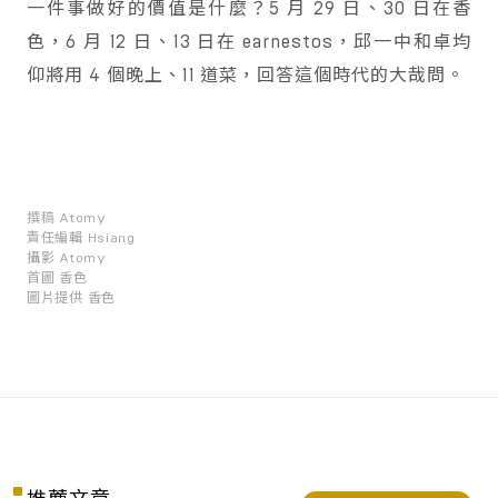
一件事做好的價值是什麼？5 月 29 日、30 日在香
色，6 月 12 日、13 日在 earnestos，邱一中和卓均
仰將用 4 個晚上、11 道菜，回答這個時代的大哉問。
撰稿
Atomy
責任編輯
Hsiang
攝影
Atomy
首圖
香色
圖片提供
香色