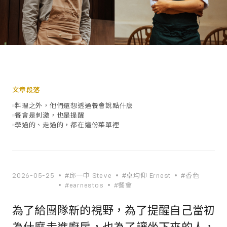
文章段落
料理之外，他們還想透過餐會說點什麼
餐會是刺激，也是提醒
學過的、走過的，都在這份菜單裡
2026-05-25
#邱一中 Steve
#卓均仰 Ernest
#香色
#earnestos
#餐會
為了給團隊新的視野，為了提醒自己當初