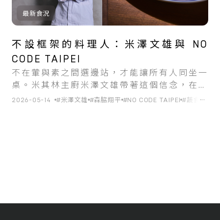
最新食況
不設框架的料理人：米澤文雄與 NO
CODE TAIPEI
不在葷與素之間選邊站，才能讓所有人同坐一
桌。米其林主廚米澤文雄帶著這個信念，在台
北開了他的第一家海外餐廳。
...
2026-05-14
#米澤文雄
#森脇翔平
#NO CODE TAIPEI
#蔬食
#台