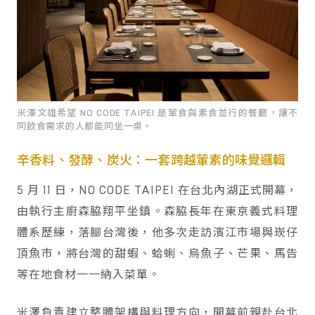
米澤文雄希望 NO CODE TAIPEI 是葷食與素食並行的餐廳，讓不
同飲食需求的人都能同坐一桌。
辛香料、發酵、炭火：一套跨越葷素的味覺邏輯
5 月 11 日，NO CODE TAIPEI 在台北內湖正式開幕，
由執行主廚森脇翔平坐鎮。森脇長年在東京義式料理
體系歷練，落腳台灣後，他多次走訪濱江市場與崁仔
頂魚市，將台灣的甜蝦、蛤蜊、烏魚子、芒果、馬告
等在地食材一一納入菜單。
米澤負責建立整體架構與料理方向，開幕前親赴台北