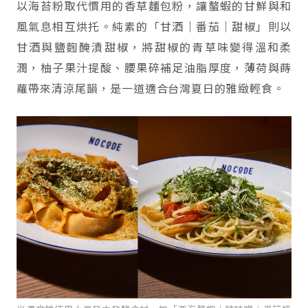
以海苔粉取代慣用的香草麵包粉，讓螯蝦的甘鮮與和
風氣息相互烘托。純素的「甘酒｜番茄｜甜椒」則以
甘酒與鹽麴醃漬甜椒，將甜椒的青草味變得溫和柔
潤，柚子果汁提酸、腰果碎補足油脂厚度，薄荷與蒔
蘿帶來清涼尾韻，是一道適合台灣夏日的雅緻輕食。