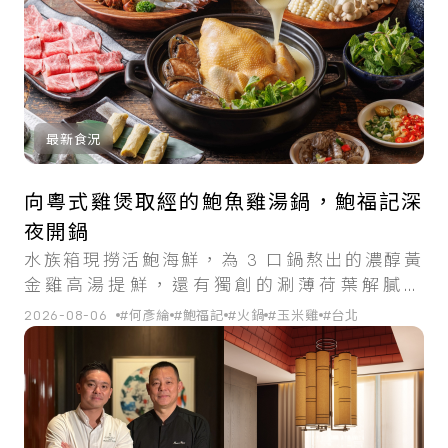
最新食況
向粵式雞煲取經的鮑魚雞湯鍋，鮑福記深
夜開鍋
水族箱現撈活鮑海鮮，為 3 口鍋熬出的濃醇黃
金雞高湯提鮮，還有獨創的涮薄荷葉解膩吃
法。
2026-08-06
#何彥綸
#鮑福記
#火鍋
#玉米雞
#台北