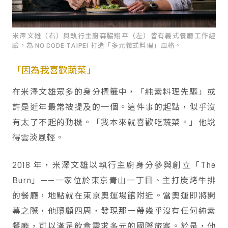
米澤文雄（右）與執行主廚森脇翔平（左）皆有義式餐廳工作經
驗，為 NO CODE TAIPEI 打造「多元義式料理」風格。
「因為我喜歡蔬菜」
在米澤文雄眾多的身分標籤中，「純素料理先驅」或
許是近年最常被提及的一個。這件事的起點，似乎沒
有太了不起的動機。「我本來就喜歡吃蔬菜。」他說
得雲淡風輕。
2018 年，米澤文雄以執行主廚身分參與創立「The
Burn」——一家位於東京青山一丁目、主打炭烤牛排
的餐廳，地點就在東京奧運場館附近。當奧運即將開
幕之際，他環顧四周，發現那一帶幾乎沒有任何純素
餐廳，可以滿足飲食需求多元的國際旅客。於是，他