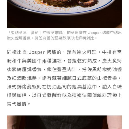
「炙烤章魚｜番茄｜中東芝麻醬」的章魚腳在 Josper 烤爐中烤出
炭火煙燻香氣，與芝麻醬的堅果醇厚形成鮮明對比。
同樣出自 Josper 烤爐的，還有炭火料理。牛排有宮
崎和牛與美國牛兩種選項，皆經乾式熟成，炭火炙烤
後縈繞煙燻香氣，鎖住豐盈肉汁，搭佐黑胡椒奶油醬
及紅酒照燒醬，還有藏著細膩日式底蘊的山椒青醬。
法式焗烤龍蝦則在奶油起司的經典基底中，融入白味
噌與咖哩，以日式發酵鮮味為這道法國傳統料理換上
當代風情。