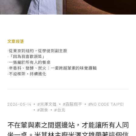
文章段落
從東京到紐約，從學徒到副主廚
「因為我喜歡蔬菜」
一張屬於所有人的餐桌
辛香料、發酵、炭火：一套跨越葷素的味覺邏輯
不設框架，持續進化
2026-05-14
#米澤文雄
#森脇翔平
#NO CODE TAIPEI
#蔬食
#台北
不在葷與素之間選邊站，才能讓所有人同
坐一桌。米其林主廚米澤文雄帶著這個信