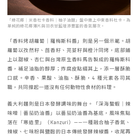
「綠花椰｜米香杜卡香料｜柚子油醋」盤中撒上中東香料杜卡，為
單純的綠花椰薄片與羽衣甘藍增添豐富的香氣層次。
「香料烤胡蘿蔔｜羅梅斯科醬」則是另一個示範。胡
蘿蔔以孜然籽、茴香籽、芫荽籽與橙汁同烤，底部鋪
上以甜椒、杏仁與台灣原生香料馬告製成的羅梅斯科
醬，補足油脂的醇厚；炸腐皮點綴其上，添一層酥脆
口感。辛香、果酸、油脂、酥脆，4 種元素各司其
職，共同撐起一道沒有任何動物性食材的料理。
義大利麵則是日本發酵調味的舞台。「深海螯蝦｜辣
味噌｜番茄奶油醬」以番茄奶油醬為基底，風味焦點
落在「寒造里」（Kanzuri）——一種融合柚子香氣、
辣椒、七味粉與鹽麴的日本傳統發酵辣椒醬，收尾再