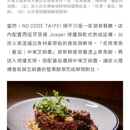
米澤文雄使用大量日本發酵食材，如「深海螯蝦｜辣味噌｜番茄奶
油醬」（左）加入日本傳統發酵辣椒醬寒造里，「甘酒｜番茄｜甜
椒」（右）以甘酒與鹽麴醃漬甜椒。
當然，NO CODE TAIPEI 絕不只是一家蔬食餐廳。店
內配置西班牙頂級 Josper 烤爐與乾式熟成設備，以
炭火高溫逼出食材最原始的香氣與鮮味。「炙烤章魚
｜番茄｜中東芝麻醬」將新鮮香草醬塗上章魚腳，再
送入烤爐炙烤，搭配番茄醬與中東芝麻醬，讓炭火煙
燻香氣與芝麻醬的堅果醇厚形成鮮明對比。