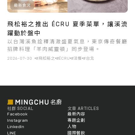
最新食況
飛松裕之推出 ÉCRU 夏季菜單，讓溪流
躍動於盤中
以台灣溪魚詮釋清澈盛夏氣息，東京傳奇餐廳
招牌料理「羊肉威靈頓」同步登場。
2026-07-30
#飛松裕之
#ÉCRU
#法餐
#台北
社群 SOCIAL
文章 ARTICLES
Facebook
最新內容
Instagram
專題企劃
LinkedIn
人物
LINE
國際餐飲