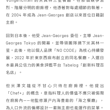
Vongerichten 的米其林三星餐廳。在那個競爭激
烈、階層分明的廚房裡，他憑著對每處細節的執著，
在 2004 年成為 Jean-Georges 創店以來首位日籍副
主廚。
回到日本後，他受 Jean-Georges 委任，主導 Jean-
Georges Tokyo 的開幕，並帶領團隊摘下米其林一
星。此後，他以個人品牌「NO CODE」為核心持續發
展，2022 年於東京西麻布創立的同名餐廳，入選日
本最具公信力的美食評鑑平台 Tabelog「創新料理百
名店」。
但米澤文雄從不甘心只待在廚房裡。他提出
「Chef+」的概念，意指料理人的價值不應只被侷限
在廚房內——他監修瀬戸内海豊島的「海之餐廳」，
為人口外流的偏鄉設計一套無主廚也能運作的菜單。