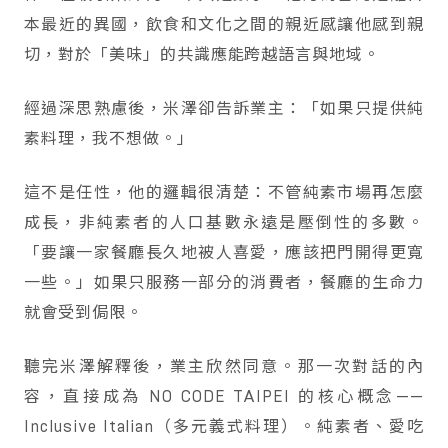
本最近的異國，飲食和文化之間的親近感讓他感到親
切，對於「美味」的共識應能跨越語言與地域。
經過深思熟慮後，米澤卻告訴業主：「如果只提供純
素料理，我不想做。」
這不是任性，他的邏輯很清楚：不管純素市場再怎麼
成長，非純素者的人口基數永遠是壓倒性的多數。
「要讓一家餐廳長久地被人喜愛，應該把門開得更寬
一些。」如果只服務一部分的消費者，餐廳的生命力
就會受到侷限。
聽完米澤解釋後，業主欣然同意。那一次對話的內
容，直接成為 NO CODE TAIPEI 的核心概念——
Inclusive Italian（多元義式料理）。純素者、愛吃