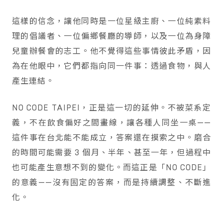
這樣的信念，讓他同時是一位星級主廚、一位純素料
理的倡議者、一位偏鄉餐廳的導師，以及一位為身障
兒童辦餐會的志工。他不覺得這些事情彼此矛盾，因
為在他眼中，它們都指向同一件事：透過食物，與人
產生連結。
NO CODE TAIPEI，正是這一切的延伸。不被菜系定
義，不在飲食偏好之間畫線，讓各種人同坐一桌——
這件事在台北能不能成立，答案還在摸索之中。磨合
的時間可能需要 3 個月、半年、甚至一年，但過程中
也可能產生意想不到的變化。而這正是「NO CODE」
的意義——沒有固定的答案，而是持續調整、不斷進
化。