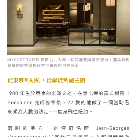
NO CODE TAIPEI 位於台北內湖，晚間套餐與單點並行，兼具商務
聚餐的儀式感與日常下班後的自在氛圍。
從東京到紐約，從學徒到副主廚
1980 年生於東京的米澤文雄，在惠比壽的義式餐廳 Il
Boccalone 完成修業後，22 歲的他做了一個當時看
來頗為大膽的決定——隻身飛往紐約。
落腳的地方，是傳奇名廚 Jean-Georges