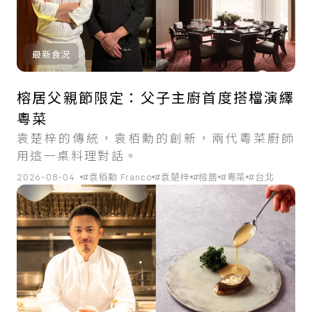
最新食況
榕居父親節限定：父子主廚首度搭檔演繹
粵菜
袁楚梓的傳統，袁栢勳的創新，兩代粵菜廚師
用這一桌料理對話。
2026-08-04
#袁栢勳 Franco
#袁楚梓
#榕居
#粵菜
#台北