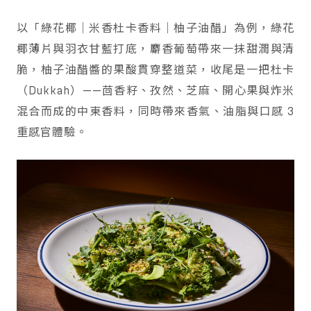
以「綠花椰｜米香杜卡香料｜柚子油醋」為例，綠花
椰薄片與羽衣甘藍打底，麝香葡萄帶來一抹甜潤與清
脆，柚子油醋醬的果酸貫穿整道菜，收尾是一把杜卡
（Dukkah）——茴香籽、孜然、芝麻、開心果與炸米
混合而成的中東香料，同時帶來香氣、油脂與口感 3
重感官體驗。