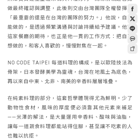
做最終確認與調整，此後則交由台灣團隊全權發揮。
「最重要的還是在台灣的團隊的努力。」他說，自己
能做的，是透過頻繁溝通與討論持續給予建議。他對
這家餐廳的期待，也正是他一貫的工作方式：把自己
想做的，和客人喜歡的，慢慢對焦在一起。
NO CODE TAIPEI 每道料理的構成，是以歐陸技法為
骨架，日本發酵美學為靈魂，台灣在地風土為底色，
再以來自中東、北非、南美的辛香料層層堆疊。
在純素料理的部分，這套哲學體現得尤為鮮明。少了
動物性食材，風味的厚度便必須靠其他元素來補足
——米澤的解法，是大量運用辛香料、酸味與油脂，
讓每一道蔬食料理都能站得住腳，甚至讓不吃素的人
也難以抗拒。