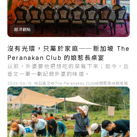
越洋觀點
沒有光環，只屬於家庭──新加坡 The
Peranakan Club 的娘惹長桌宴
以前，外婆要他把想吃的菜寫下來；如今，丘
垂文一筆一劃記錄外婆的味道。
2026-06-15
#丘垂文
#The Peranakan Club
#娘惹菜
#新加坡