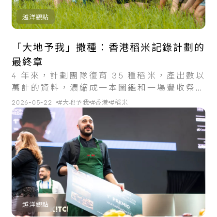
越洋觀點
「大地予我」撒種：香港稻米記錄計劃的
最終章
4 年來，計劃團隊復育 35 種稻米，產出數以
萬計的資料，濃縮成一本圖鑑和一場豐收祭，
為香港往後不同的文化、經濟與氣候需求，留
2026-05-22
#大地予我
#香港
#稻米
下種種可能。
越洋觀點