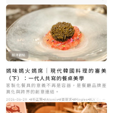
共
79
筆搜尋結果
越洋觀點
嫣味嫣火嫣席｜現代韓國料理的審美
（下）：一代人共寫的餐桌美學
客製化餐具的意義不再是容器，是餐廳品牌差
異化與跨界的創意連結。
...
2026-06-29
#朴正賢
#Atomix
#姜珉求
#Mingles
#LV Café
#韓