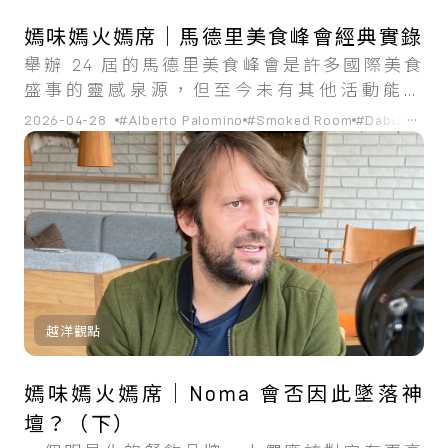
嫣味嫣火嫣席｜馬德里美食峰會經典實錄
舉辦 24 屆的馬德里美食峰會是許多國際美食
盛事的靈感泉源，但至今未有其他活動能如
Madrid Fusion，做到集合名廚演講、美食論
...
2026-04-28
#Alberto Palomino
#Smoked Room
#Dabiz Muño
壇、烹飪示範、廚藝比賽、美食美酒展覽、旅
遊局商業推廣、食品貿易商談於一身。
越洋觀點
嫣味嫣火嫣席｜Noma 會否因此墜落神
壇？（下）