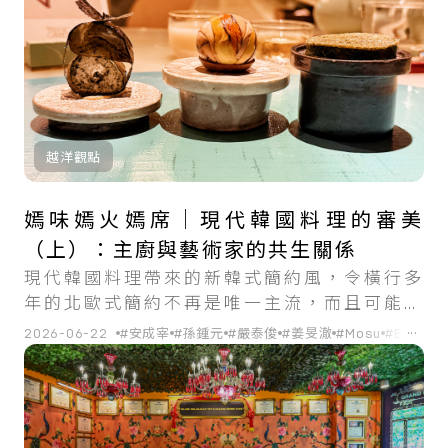
越洋觀點
嫣味嫣火嫣席｜現代韓國料理的審美
（上）：主廚與藝術家的共生關係
現代韓國料理帶來的新韓式簡約風，令橫行多
年的北歐式簡約不再是唯一主流，而且可能更
貼近亞洲人的審美觀。
...
2026-06-22
#安成宰
#孫鍾元
#嚴泰俊
#姜旻澈
#Mosu
#Eatanic