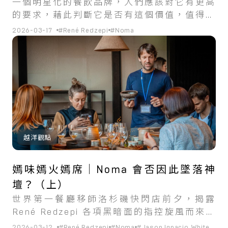
一個明星化的餐飲品牌，人們應該對它有更高
的要求，藉此判斷它是否有這個價值，值得商
家或者消費者付出高於尋常的代價。
2026-03-17
#René Redzepi
#Noma
越洋觀點
嫣味嫣火嫣席｜Noma 會否因此墜落神
壇？（上）
世界第一餐廳移師洛杉磯快閃店前夕，揭露
René Redzepi 各項黑暗面的指控旋風而來，
名廚的功與過，無法相抵。
2026-03-12
#René Redzepi
#Noma
#Jason Ignacio White