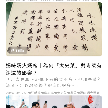
越洋觀點
嫣味嫣火嫣席｜為何「太史菜」對粵菜有
深遠的影響？
「江太史真正流傳下來的菜不多，但那些菜的
深度，足以啟發後代的廚師很多。」
2026-02-25
#江獻珠
#李樹添
#太史菜
#粵菜
#嫣味嫣火嫣席