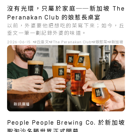
沒有光環，只屬於家庭──新加坡 The
Peranakan Club 的娘惹長桌宴
以前，外婆要他把想吃的菜寫下來；如今，丘
垂文一筆一劃記錄外婆的味道。
2026-06-15
#丘垂文
#The Peranakan Club
#娘惹菜
#新加坡
新訊廣播
People People Brewing Co. 於新加坡
聖淘沙名勝世界正式開幕