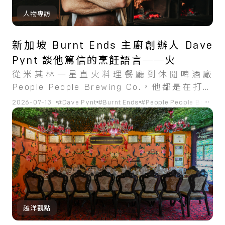
人物專訪
新加坡 Burnt Ends 主廚創辦人 Dave
Pynt 談他篤信的烹飪語言──火
從米其林一星直火料理餐廳到休閒啤酒廠
People People Brewing Co.，他都是在打造
一個自己也會在這裡花上時間的場地。
...
2026-07-13
#Dave Pynt
#Burnt Ends
#People People Brewing 
越洋觀點