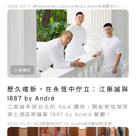
瓦爾河谷到米其林三星的主廚之路。
...
2026-05-11
#Sebastien Lepinoy
#Les Amis
#法餐
#米其林
#新
人物專訪
歷久嚐新，在永恆中佇立：江振誠與
1887 by André
江振誠率領台北的 RAW 團隊，開創新加坡萊
佛士酒店新篇章 1887 by André 餐廳。
2026-04-21
#江振誠
#1887 by André
#法餐
#新加坡