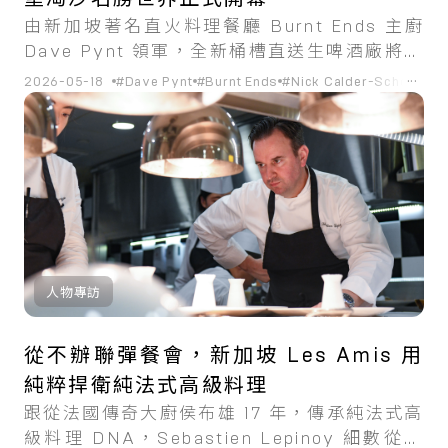
由新加坡著名直火料理餐廳 Burnt Ends 主廚
Dave Pynt 領軍，全新桶槽直送生啤酒廠將新
鮮啤酒、柴火料理與社群體驗匯聚一堂。
...
2026-05-18
#Dave Pynt
#Burnt Ends
#Nick Calder-Scholes
#P
人物專訪
從不辦聯彈餐會，新加坡 Les Amis 用
純粹捍衛純法式高級料理
跟從法國傳奇大廚侯布雄 17 年，傳承純法式高
級料理 DNA，Sebastien Lepinoy 細數從盧