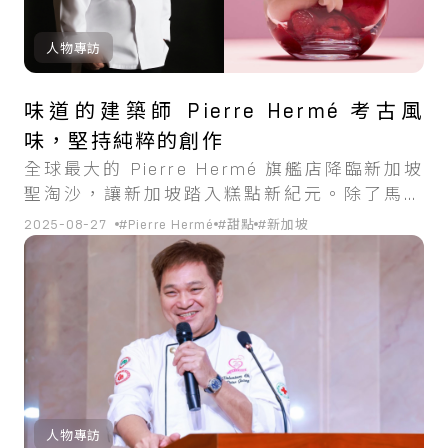
人物專訪
味道的建築師 Pierre Hermé 考古風
味，堅持純粹的創作
全球最大的 Pierre Hermé 旗艦店降臨新加坡
聖淘沙，讓新加坡踏入糕點新紀元。除了馬卡
龍，有「味道的建築師」之譽的 Pierre
2025-08-27
#Pierre Hermé
#甜點
#新加坡
Hermé 首次推出珍珠奶茶，旗艦店也設全球首
個冰淇淋吧、咖啡吧，以及咖啡廳。
人物專訪