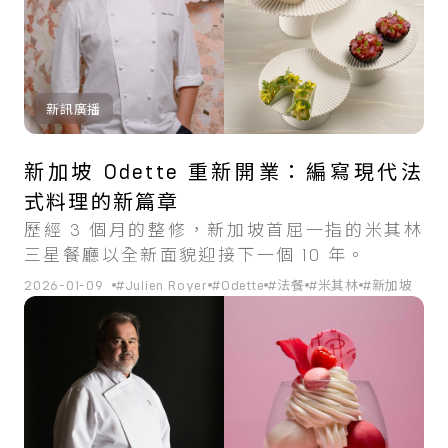
新訊廣播
新加坡 Odette 重新開業：編寫現代法
式料理的新篇章
歷經 3 個月的整修，新加坡首屈一指的米其林
三星餐廳以全新面貌迎接下一個 10 年。
2026-01-09
#Julien Royer
#Odette
#法餐
#米其林
#新加坡