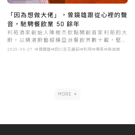
「因為想做大佬」，曾鏡雄跟從心裡的聲
音，馳騁餐飲業 50 餘年
利苑酒家創始人陳樹杰欽點開創首家利苑的大
廚，以精湛廚藝縱橫亞洲餐飲界數十載，堅守
利他之心，以美食回饋社會。
2025-05-27
#曾鏡雄
#四川豆花飯莊
#利苑
#粵菜
#新加坡
MORE