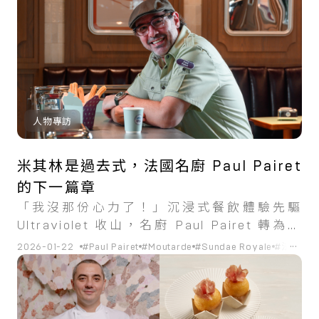
人物專訪
米其林是過去式，法國名廚 Paul Pairet
的下一篇章
「我沒那份心力了！」沉浸式餐飲體驗先驅
Ultraviolet 收山，名廚 Paul Pairet 轉為發
展偏向大眾市場的商業化餐廳，因為「追求商
...
2026-01-22
#Paul Pairet
#Moutarde
#Sundae Royale
#法餐
#
業成功也是一件有意義的挑戰」。