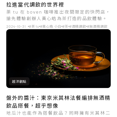
拉進當代調飲的世界裡
荼 tu 在 boven 咖啡推出夜間限定的快閃店，
搶先體驗創辦人黃心皓為茶打造的品飲體驗。
2024-10-31
#荼 tu
#黃心皓 小白
#茶
#酒精調飲
#無酒精調飲
越洋觀點
盤外的醬汁：東京米其林法餐編排無酒精
飲品搭餐，超乎想像
地瓜汁也能作為搭餐飲品？同時擁有米其林二