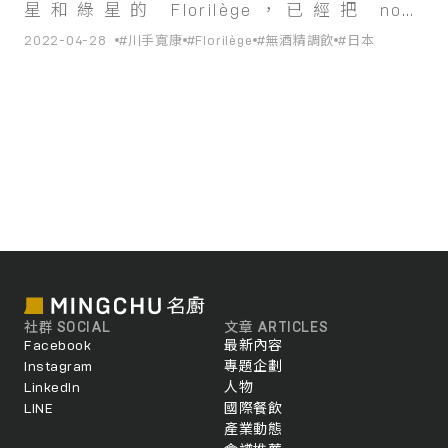
星和綠星的 Florilège，已經把 non-
alocoholic pairing 昇華至前所未見的檔次。
2022-04-28
#川手寬康
#Florilège
#無酒精調飲
#日本
社群 SOCIAL
文章 ARTICLES
Facebook
最新內容
Instagram
專題企劃
LinkedIn
人物
LINE
國際餐飲
產業動態