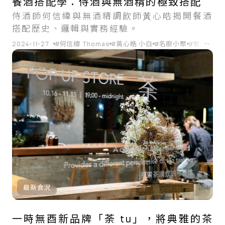
餐酒搭配學：侍酒與無酒精的極致搭配
侍酒師何信緯與無酒精調飲師⿈⼼皓揭開餐酒
搭配歷史、邏輯與實務經驗。
...
2024-11-27
#何信緯 Thomas
#黃⼼皓 小白
#名廚小聚
#餐酒搭配
最新食況
一時無酉新品牌「荼 tu」，將典雅的茶