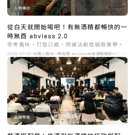
人物專訪
從白天就開始喝吧！有無酒精都暢快的一
時無酉 abvless 2.0
思考風味，打造口感，用減法創造極致美學。
...
2026-07-01
#黃心皓
#一時無酉 abvless
#無酒精調飲
#調酒
#台
品牌聚焦