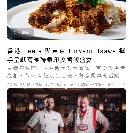
新訊廣播
香港 Leela 與東京 Biryani Osawa 攜
手呈獻兩晚聯乘印度香飯盛宴
享譽盛名的日本香飯大師大澤隆正首次於香港
亮相，帶來 4 道別出心裁、創意獨具的香飯料
理。
...
2026-06-18
#Manav Tuli
#Leela
#大澤隆正
#Biryani Osawa
#