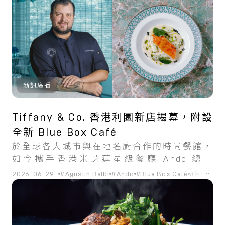
新訊廣播
Tiffany & Co. 香港利園新店揭幕，附設
全新 Blue Box Café
於全球各大城市與在地名廚合作的時尚餐館，
如今攜手香港米芝蓮星級餐廳 Andō 總廚
Agustin Balbi 打造奢華饗宴。
...
2026-06-29
#Agustin Balbi
#Andō
#Blue Box Café
#法餐
#香