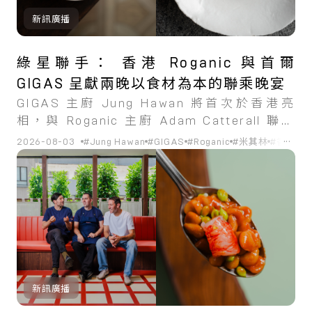
新訊廣播
綠星聯手： 香港 Roganic 與首爾
GIGAS 呈獻兩晚以食材為本的聯乘晚宴
GIGAS 主廚 Jung Hawan 將首次於香港亮
相，與 Roganic 主廚 Adam Catterall 聯袂
獻藝。
...
2026-08-03
#Jung Hawan
#GIGAS
#Roganic
#米其林
#香港
#
新訊廣播