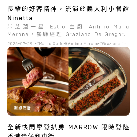
長輩的好客精神，流淌於義大利小餐館
Ninetta
米芝蓮一星 Estro 主廚 Antimo Maria
Merone，餐廳經理 Graziano De Gregorio
以及前 Testina 主廚 Marco Xodo 共同創
...
2026-07-29
#Marco Xodo
#Antimo Merone
#Graziano De Greg
立，頌揚義大利的熱情待客之道和家庭用餐體
驗。
新訊廣播
全新快閃摩登扒房 MARROW 限時登陸
香港灣仔利東街