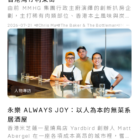
由前 MMHG 集團行政主廚演繹的創新扒房企
劃，主打稀有肉類部位、香港本土風味與炭火
直燒。
...
2026-07-21
#Chris Ma
#The Baker & The Bottleman
#MARRO
人物專訪
永樂 ALWAYS JOY：以人為本的無菜系
居酒屋
香港米芝蓮一星燒鳥店 Yardbird 創辦人 Matt
Abergel 在一座各項成本高昂的城市裡，嘗試