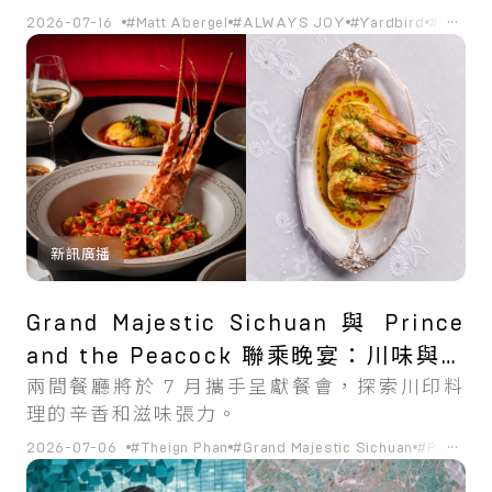
一種「把員工當作人對待」的永續經營模式。
...
2026-07-16
#Matt Abergel
#ALWAYS JOY
#Yardbird
#居酒屋
新訊廣播
Grand Majestic Sichuan 與 Prince
and the Peacock 聯乘晚宴：川味與香
兩間餐廳將於 7 月攜手呈獻餐會，探索川印料
料交織的風味火花
理的辛香和滋味張力。
...
2026-07-06
#Theign Phan
#Grand Majestic Sichuan
#Palash M