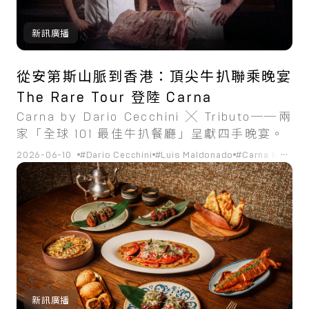
新訊廣播
從安第斯山脈到香港：頂尖牛扒聯乘晚宴
The Rare Tour 登陸 Carna
Carna by Dario Cecchini ╳ Tributo──兩
家「全球 101 最佳牛扒餐廳」呈獻四手晚宴。
...
2026-06-10
#Dario Cecchini
#Luis Maldonado
#Carna by Dario
新訊廣播